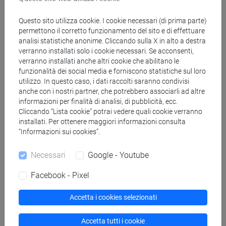
Docenti
Questo sito utilizza cookie. I cookie necessari (di prima parte)
permettono il corretto funzionamento del sito e di effettuare
analisi statistiche anonime. Cliccando sulla X in alto a destra
CICILIOT Valentina
- 30h Lezione
verranno installati solo i cookie necessari. Se acconsenti,
verranno installati anche altri cookie che abilitano le
funzionalità dei social media e forniscono statistiche sul loro
Materiali didattici
utilizzo. In questo caso, i dati raccolti saranno condivisi
anche con i nostri partner, che potrebbero associarli ad altre
informazioni per finalità di analisi, di pubblicità, ecc.
Materiali su Moodle
Cliccando “Lista cookie” potrai vedere quali cookie verranno
installati. Per ottenere maggiori informazioni consulta
“Informazioni sui cookies”.
Corsi di studio e percorsi
Necessari
Google - Youtube
[LM10] ENVIRONMENTAL HUMANITIES -
Facebook - Pixel
Laurea magistrale (DM270)
percorso comune
Accetta i cookies selezionati
Accetta tutti i cookie