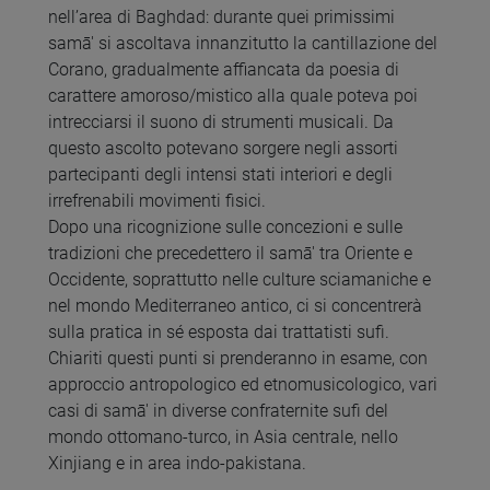
nell’area di Baghdad: durante quei primissimi
samā' si ascoltava innanzitutto la cantillazione del
Corano, gradualmente affiancata da poesia di
carattere amoroso/mistico alla quale poteva poi
intrecciarsi il suono di strumenti musicali. Da
questo ascolto potevano sorgere negli assorti
partecipanti degli intensi stati interiori e degli
irrefrenabili movimenti fisici.
Dopo una ricognizione sulle concezioni e sulle
tradizioni che precedettero il samā' tra Oriente e
Occidente, soprattutto nelle culture sciamaniche e
nel mondo Mediterraneo antico, ci si concentrerà
sulla pratica in sé esposta dai trattatisti sufi.
Chiariti questi punti si prenderanno in esame, con
approccio antropologico ed etnomusicologico, vari
casi di samā' in diverse confraternite sufi del
mondo ottomano-turco, in Asia centrale, nello
Xinjiang e in area indo-pakistana.