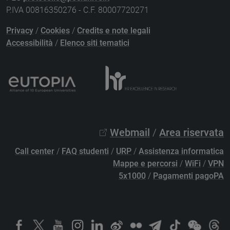
P.IVA 00816350276 - C.F. 80007720271
Privacy
/
Cookies
/
Credits e note legali
Accessibilità
/
Elenco siti tematici
Webmail
/
Area riservata
Call center
/
FAQ studenti
/
URP
/
Assistenza informatica
Mappe e percorsi
/
WiFi
/
VPN
5x1000
/
Pagamenti pagoPA