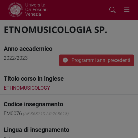
Università
Ca' Foscari
Venezia
ETNOMUSICOLOGIA SP.
Anno accademico
2022/2023
Programmi anni precedenti
Titolo corso in inglese
ETHNOMUSICOLOGY
Codice insegnamento
FM0076
(AF:368719 AR:208618)
Lingua di insegnamento