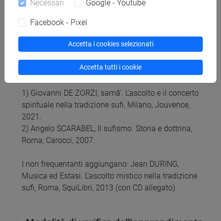
Necessari
Google - Youtube
casi di samā' in diverse confraternite sufi del
mondo ottomano-turco, in Asia centrale, nello
Facebook - Pixel
Xinjiang e in area indo-pakistana.
Accetta i cookies selezionati
Testi di riferimento
Accetta tutti i cookie
1) Giovanni DE ZORZI, samā'. L'ascolto e il concerto
spirituale nella tradizione sufi, Milano, Jouvence,
2021.
2) Angelo SCARABEL, Il sufismo. Storia e dottrina,
Roma, Carocci, 2007.
I non frequentanti aggiungano: Jean DURING,
Musica ed Estasi. L'ascolto mistico nella tradizione
sufi, Roma, SquiLibri, 2013 (con CD allegato).