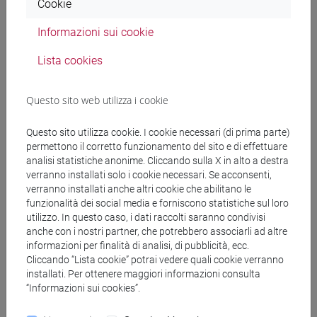
Cookie
Non sono richiesti particolari prerequisiti se non
Informazioni sui cookie
apertura mentale, curiosità e attenzione.
Lista cookies
Contenuti
Questo sito web utilizza i cookie
Questo sito utilizza cookie. I cookie necessari (di prima parte)
Il corso monografico si ricollega a corsi precedenti
permettono il corretto funzionamento del sito e di effettuare
dedicati a Musica e stati modificati di coscienza e
analisi statistiche anonime. Cliccando sulla X in alto a destra
focalizza, quest'anno, il caso del samā' ("audizione,
verranno installati solo i cookie necessari. Se acconsenti,
ascolto, concerto spirituale") nella tradizione sufi.
verranno installati anche altri cookie che abilitano le
funzionalità dei social media e forniscono statistiche sul loro
Dopo una ricognizione sulle concezioni e sulle
utilizzo. In questo caso, i dati raccolti saranno condivisi
tradizioni che precedettero il samā' tra Oriente e
anche con i nostri partner, che potrebbero associarli ad altre
Occidente, soprattutto nelle culture sciamaniche, e
informazioni per finalità di analisi, di pubblicità, ecc.
nel mondo Mediterraneo antico, ci si concentrerà
Cliccando “Lista cookie” potrai vedere quali cookie verranno
sulla pratica in sé esposta dai trattatisti sufi.
installati. Per ottenere maggiori informazioni consulta
“Informazioni sui cookies”.
Chiariti questi punti si prenderanno in esame, con
approccio antropologico ed etnomusicologico, vari