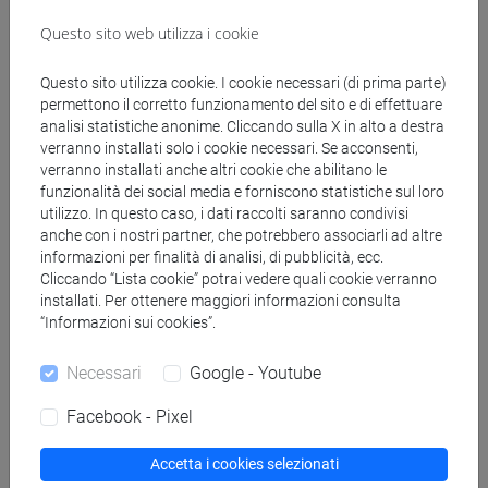
ETNOLOGIA, ETNOLINGUISTICA - Laurea
Questo sito web utilizza i cookie
magistrale (DM270)
antropologia dell'asia
Questo sito utilizza cookie. I cookie necessari (di prima parte)
[LM20] LINGUE E CIVILTÀ DELL'ASIA E
permettono il corretto funzionamento del sito e di effettuare
DELL'AFRICA MEDITERRANEA - Laurea
analisi statistiche anonime. Cliccando sulla X in alto a destra
magistrale (DM270)
verranno installati solo i cookie necessari. Se acconsenti,
verranno installati anche altri cookie che abilitano le
vicino e medio oriente
funzionalità dei social media e forniscono statistiche sul loro
[LM80] STUDI TRANSMEDITERRANEI:
utilizzo. In questo caso, i dati raccolti saranno condivisi
MIGRAZIONE, COOPERAZIONE E SVILUPPO -
anche con i nostri partner, che potrebbero associarli ad altre
Laurea magistrale (DM270)
informazioni per finalità di analisi, di pubblicità, ecc.
Cliccando “Lista cookie” potrai vedere quali cookie verranno
percorso comune
installati. Per ottenere maggiori informazioni consulta
“Informazioni sui cookies”.
Necessari
Google - Youtube
Insegnamenti mutuati
Facebook - Pixel
ESERCITAZIONI 1A DI NARRAZIONI E
DINAMICHE CULTURALI (TURCO) [LM2504]
Accetta i cookies selezionati