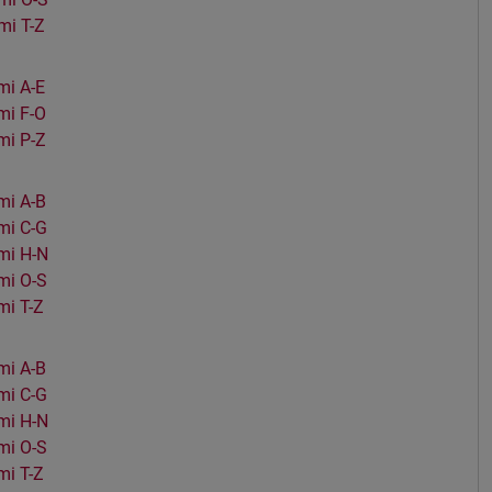
i T-Z
i A-E
mi F-O
mi P-Z
mi A-B
mi C-G
mi H-N
mi O-S
i T-Z
mi A-B
mi C-G
mi H-N
mi O-S
i T-Z