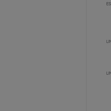
ES
LI
LI