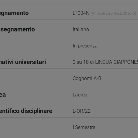
segnamento
LT004N
(AF:369535 AR:229570)
insegnamento
Italiano
In presenza
ativi universitari
0 su 18 di LINGUA GIAPPONE
Cognomi A-B
rea
Laurea
entifico disciplinare
L-OR/22
I Semestre