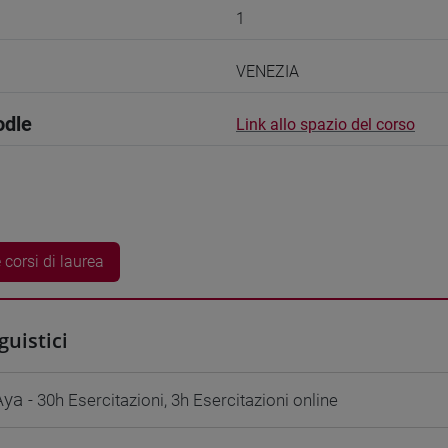
1
VENEZIA
odle
Link allo spazio del corso
 corsi di laurea
guistici
Aya
- 30h Esercitazioni, 3h Esercitazioni online