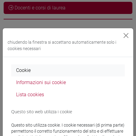
Docenti e corsi di laurea
Docenti
chiudendo la finestra si accettano automaticamente solo i
docente non assegnato
cookies necessari
- 30h Esercitazioni
Materiali didattici
Cookie
Informazioni sui cookie
Materiali su Moodle
Lista cookies
Questo sito web utilizza i cookie
Corsi di studio e percorsi
[LT40] LINGUE, CULTURE E SOCIETÀ DELL'ASIA
Questo sito utilizza cookie. I cookie necessari (di prima parte)
permettono il corretto funzionamento del sito e di effettuare
E DELL'AFRICA MEDITERRANEA - Laurea