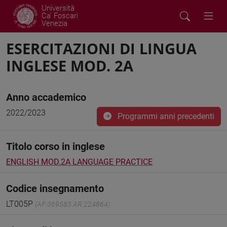
Università
Ca' Foscari
Venezia
ESERCITAZIONI DI LINGUA
INGLESE MOD. 2A
Anno accademico
2022/2023
Programmi anni precedenti
Titolo corso in inglese
ENGLISH MOD.2A LANGUAGE PRACTICE
Codice insegnamento
LT005P
(AF:369583 AR:224864)