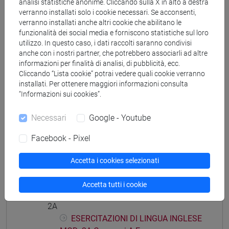
analisi statistiche anonime. Cliccando sulla X in alto a destra
percorso comune
verranno installati solo i cookie necessari. Se acconsenti,
verranno installati anche altri cookie che abilitano le
funzionalità dei social media e forniscono statistiche sul loro
utilizzo. In questo caso, i dati raccolti saranno condivisi
anche con i nostri partner, che potrebbero associarli ad altre
Struttura generale dell'insegnamento
informazioni per finalità di analisi, di pubblicità, ecc.
Cliccando “Lista cookie” potrai vedere quali cookie verranno
LINGUA INGLESE
installati. Per ottenere maggiori informazioni consulta
ESERCITAZIONI DI LINGUA INGLESE MOD.
“Informazioni sui cookies”.
1A
ESERCITAZIONI DI LINGUA INGLESE
Necessari
Google - Youtube
MOD. 1A Cognomi A-E
Facebook - Pixel
ESERCITAZIONI DI LINGUA INGLESE
MOD. 1A Cognomi F-O
Accetta i cookies selezionati
ESERCITAZIONI DI LINGUA INGLESE
MOD. 1A Cognomi P-Z
Accetta tutti i cookie
ESERCITAZIONI DI LINGUA INGLESE MOD.
2A
ESERCITAZIONI DI LINGUA INGLESE