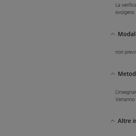
La verifi
svolgersi 
Modali
non previ
Metodi
L’insegna
Verranno 
Altre 