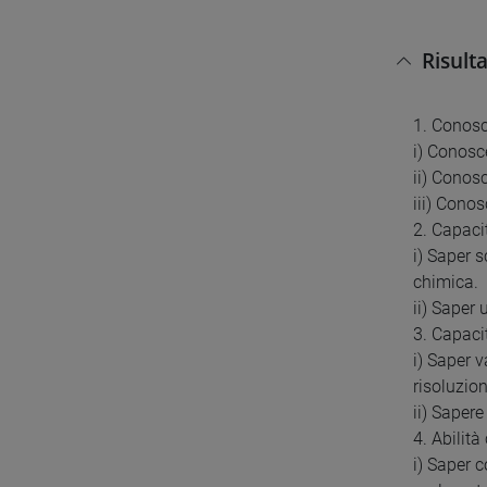
Risult
1. Conos
i) Conosc
ii) Conosc
iii) Cono
2. Capaci
i) Saper 
chimica.
ii) Saper 
3. Capaci
i) Saper v
risoluzio
ii) Saper
4. Abilit
i) Saper 