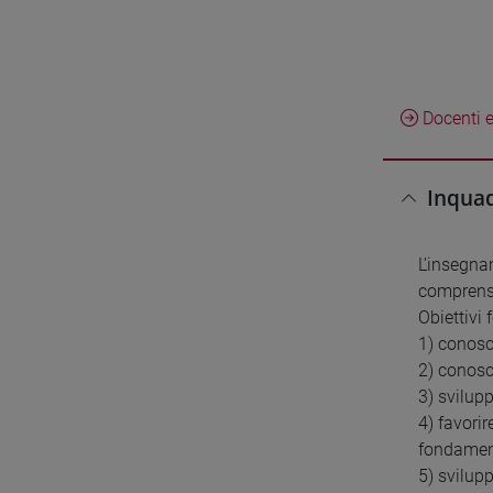
Docenti e
Inquad
L’insegna
comprensi
Obiettivi
1) conosc
2) conosc
3) svilup
4) favorir
fondament
5) svilup