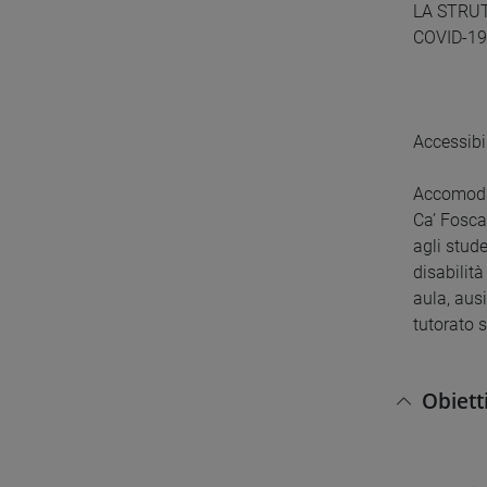
LA STRU
COVID-19
Accessibil
Accomodam
Ca’ Fosca
agli stude
disabilit
aula, aus
tutorato s
Obiett