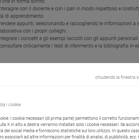
 che in forma scritto.
interagire con il docente e con i pari in modo rispettoso e costrutt
tà di apprendimento
prendere appunti, selezionando e raccogliendo le informazioni a s
aborativa con i propri colleghi.
integrare i concetti e gli esempi raccolti con gli appunti personali
 consultare criticamente i testi di riferimento e la bibliografia in 
uisiti
chiudendo la finestra 
uno che gli studenti abbiano una conoscenza di base di matemat
 ed esponenziali).
zza i cookie
uti
ookie. I cookie necessari (di prima parte) permettono il corretto funzionamen
la X in alto a destra verranno installati solo i cookie necessari. Se accons
tà dei social media e forniscono statistiche sul loro utilizzo. In questo cas
ura chimica (IUPAC e tradizionale). Massa molecolare, mole. Eq
o associarli ad altre informazioni per finalità di analisi, di pubblicità, ecc