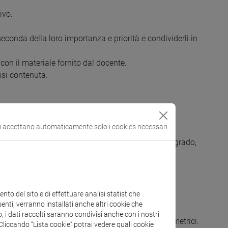
ivo.
econda della loro importanza e priorità e condividerli in
 con il materiale fornito dal docente.
essi contenuta.
si accettano automaticamente solo i cookies necessari
ica ed algebra (equazioni di primo e di secondo grado,
to del sito e di effettuare analisi statistiche
enti, verranno installati anche altri cookie che
o, i dati raccolti saranno condivisi anche con i nostri
uazioni chimiche e bilanciamento. Calcoli gravimetrici.
. Cliccando “Lista cookie” potrai vedere quali cookie