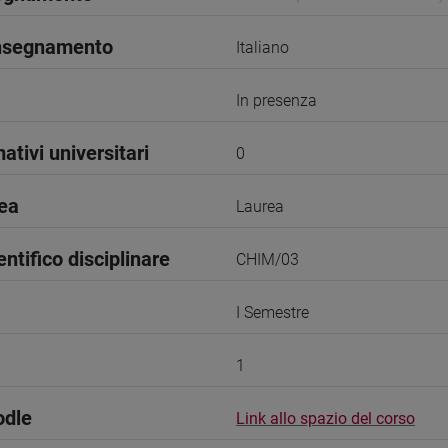
insegnamento
Italiano
In presenza
ativi universitari
0
rea
Laurea
entifico disciplinare
CHIM/03
I Semestre
1
odle
Link allo spazio del corso