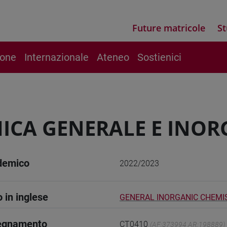
Future matricole
St
ione
Internazionale
Ateneo
Sostienici
ICA GENERALE E INOR
demico
2022/2023
o in inglese
GENERAL INORGANIC CHEMI
segnamento
CT0410
(AF:373994 AR:198889)