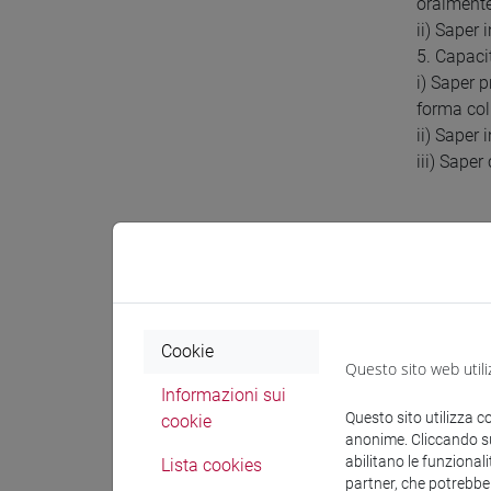
oralmente
ii) Saper 
5. Capaci
i) Saper 
forma coll
ii) Saper 
iii) Saper
Prereq
E’ opport
logaritmi
Cookie
Questo sito web utili
Informazioni sui
Conten
Questo sito utilizza c
cookie
anonime. Cliccando sul
abilitano le funzionali
Lista cookies
Nomenclat
partner, che potrebber