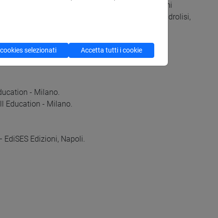
brio chimico: costanti di equilibrio Kc e Kp, sistemi
acidi e basi, forza degli acidi, pH e suo calcolo, idrolisi,
ioni redox.
 cookies selezionati
Accetta tutti i cookie
ducation - Milano.
ll Education - Milano.
– EdiSES Edizioni, Napoli.