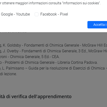
ne soluzioni. Soluzioni e loro leggi. Proprietà colligative. Equili
er ottenere maggiori informazioni consulta “Informazioni sui cookies”.
d eterogenei. Principio di Le Chatelier. Equilibri in fase acquosa, 
 tampone; prodotto di solubilità. Effetto dello ione comune. Reaz
Google - Youtube
Facebook - Pixel
Accetta i
di riferimento
g, K. Goldsby - Fondamenti di Chimica Generale - McGraw Hill E
g, J. Overby - Fondamenti di Chimica Generale, 3 Ed., McGraw Hi
stroni - Chimica Generale, 5 Ed.- CEA.
so - Problemi di Chimica Generale - Libreria Cortina Padova.
o, L. Palmisano – Guida per la risoluzione di Esercizi di Chimica 
di lezione.
tà di verifica dell'apprendimento