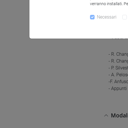
Composizio
verranno installati. P
omogenei e
soluzioni
Necessari
Testi 
- R. Chan
- R. Chan
- P. Silve
- A. Pelo
-F. Anfus
- Appunti 
Modali