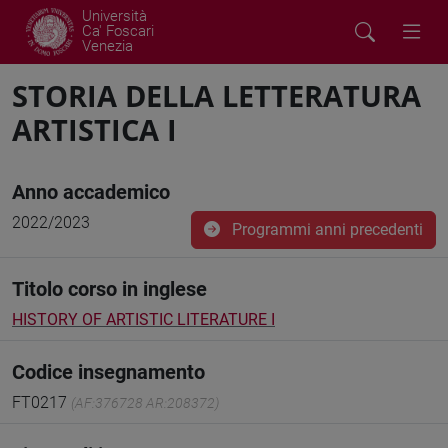
Università
Ca' Foscari
Venezia
STORIA DELLA LETTERATURA
ARTISTICA I
Anno accademico
2022/2023
Programmi anni precedenti
Titolo corso in inglese
HISTORY OF ARTISTIC LITERATURE I
Codice insegnamento
FT0217
(AF:376728 AR:208372)