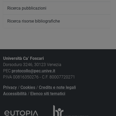
Ricerca pubblicazioni
Ricerca risorse bibliografiche
Università Ca’ Foscari
Dorsoduro 3246, 30123 Venezia
PEC
protocollo@pec.unive.it
P.IVA 00816350276 - C.F. 80007720271
Privacy
/
Cookies
/
Credits e note legali
Accessibilità
/
Elenco siti tematici