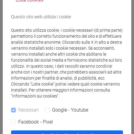
DELORENZI Paolo
- 30h Lezione
Questo sito web utilizza i cookie
Materiali didattici
Questo sito utilizza cookie. I cookie necessari (di prima parte)
permettono il corretto funzionamento del sito e di effettuare
analisi statistiche anonime. Cliccando sulla X in alto a destra
verranno installati solo i cookie necessari. Se acconsenti,
Materiali su Moodle
verranno installati anche altri cookie che abilitano le
funzionalità dei social media e forniscono statistiche sul loro
utilizzo. In questo caso, i dati raccolti saranno condivisi
anche con i nostri partner, che potrebbero associarli ad altre
Corsi di studio e percorsi
informazioni per finalità di analisi, di pubblicità, ecc.
Cliccando “Lista cookie” potrai vedere quali cookie verranno
[FT1] CONSERVAZIONE E GESTIONE DEI BENI
installati. Per ottenere maggiori informazioni consulta
E DELLE ATTIVITÀ CULTURALI - Laurea
“Informazioni sui cookies”.
storia dell'arte
Necessari
Google - Youtube
Facebook - Pixel
Insegnamenti mutuati