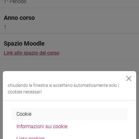
1° Periodo
Anno corso
1
Spazio Moodle
Link allo spazio del corso
chiudendo la finestra si accettano automaticamente solo i
cookies necessari
Docenti e corsi di laurea
Programma
Cookie
Informazioni sui cookie
Docenti
Lista cookies