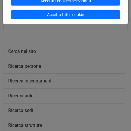
Accetta i cookies selezionati
STORIA DELLA LETTERATURA ARTISTICA I
Accetta tutti i cookie
[FT0216]
Cerca nel sito
Ricerca persone
Ricerca insegnamenti
Ricerca aule
Ricerca sedi
Ricerca strutture