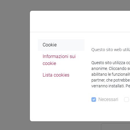
Docenti e
Cookie
Questo sito web utili
Docenti
Informazioni sui
Questo sito utilizza c
cookie
anonime. Cliccando sul
PERISSIN
abilitano le funzionali
Lista cookies
partner, che potrebber
verranno installati. P
Materiali 
Necessari
Materiali