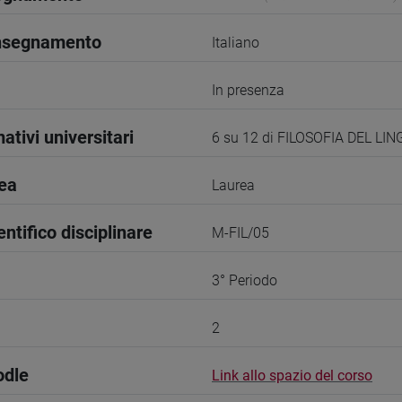
insegnamento
Italiano
In presenza
ativi universitari
6 su 12 di FILOSOFIA DEL LI
rea
Laurea
entifico disciplinare
M-FIL/05
3° Periodo
2
odle
Link allo spazio del corso