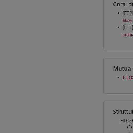
Corsi d
[FT2
filos
[FT5
archiv
Mutua 
FILO
Struttu
FILOS