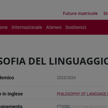
Future matricole
St
ione
Internazionale
Ateneo
Sostienici
SOFIA DEL LINGUAGGIO
demico
2023/2024
o in inglese
PHILOSOPHY OF LANGUAGE 
segnamento
FT0080
(AF:377038 AR:257573)