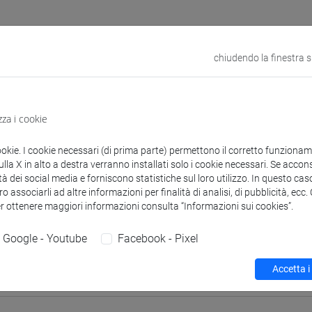
chiudendo la finestra 
 corsi di laurea
Programma
zza i cookie
ookie. I cookie necessari (di prima parte) permettono il corretto funzionamen
la X in alto a destra verranno installati solo i cookie necessari. Se accons
OTTO Luigi
- 30h Lezione
tà dei social media e forniscono statistiche sul loro utilizzo. In questo cas
o associarli ad altre informazioni per finalità di analisi, di pubblicità, ecc
er ottenere maggiori informazioni consulta “Informazioni sui cookies”.
didattici
Google - Youtube
Facebook - Pixel
 su Moodle
Accetta i