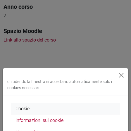
Anno corso
2
Spazio Moodle
Link allo spazio del corso
Docenti e corsi di laurea
chiudendo la finestra si accettano automaticamente solo i
cookies necessari
Programma
Cookie
Docenti
Informazioni sui cookie