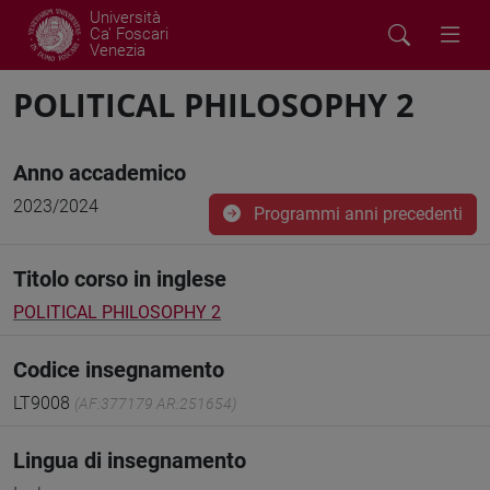
Università
Ca' Foscari
Venezia
POLITICAL PHILOSOPHY 2
Anno accademico
2023/2024
Programmi anni precedenti
Titolo corso in inglese
POLITICAL PHILOSOPHY 2
Codice insegnamento
LT9008
(AF:377179 AR:251654)
Lingua di insegnamento