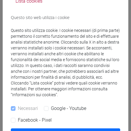
CESARALE Giorgio
- 30h Lezione
Lista cookies
Questo sito web utilizza i cookie
Materiali didattici
Questo sito utilizza cookie. I cookie necessari (di prima parte)
permettono il corretto funzionamento del sito e di effettuare
Materiali su Moodle
analisi statistiche anonime. Cliccando sulla X in alto a destra
verranno installati solo i cookie necessari. Se acconsenti,
verranno installati anche altri cookie che abilitano le
funzionalità dei social media e forniscono statistiche sul loro
Corsi di studio e percorsi
utilizzo. In questo caso, i dati raccolti saranno condivisi
anche con i nostri partner, che potrebbero associarli ad altre
[LT6] PHILOSOPHY, INTERNATIONAL AND
informazioni per finalità di analisi, di pubblicità, ecc.
ECONOMIC STUDIES - Laurea
Cliccando “Lista cookie” potrai vedere quali cookie verranno
percorso comune
installati. Per ottenere maggiori informazioni consulta
“Informazioni sui cookies”.
Necessari
Google - Youtube
Struttura generale dell'insegnamento
Facebook - Pixel
POLITICAL PHILOSOPHY