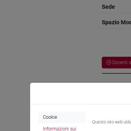
Sede
Spazio Mo
Docenti e
Docenti
GEBHARDT 
Cookie
Materiali 
Questo sito web utili
Informazioni sui