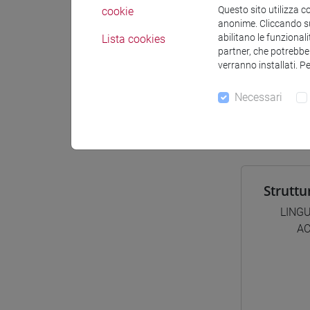
Questo sito utilizza c
Materiali
cookie
anonime. Cliccando sul
abilitano le funzionali
Lista cookies
partner, che potrebber
verranno installati. P
Corsi d
[FT1
Necessari
perc
Struttu
LINGU
AC