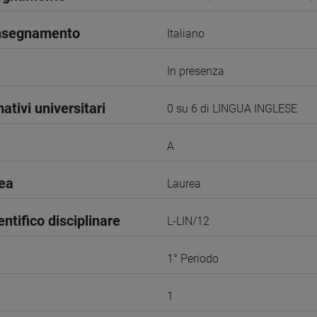
insegnamento
Italiano
In presenza
ativi universitari
0 su 6 di LINGUA INGLESE
A
rea
Laurea
entifico disciplinare
L-LIN/12
1° Periodo
1