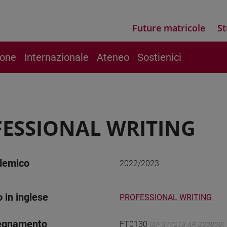
Future matricole
St
ione
Internazionale
Ateneo
Sostienici
ESSIONAL WRITING
demico
2022/2023
o in inglese
PROFESSIONAL WRITING
segnamento
FT0130
(AF:377213 AR:230808)