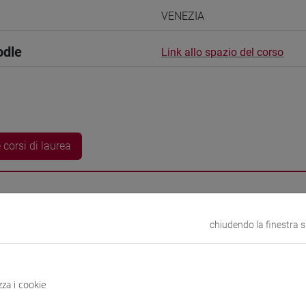
VENEZIA
odle
Link allo spazio del corso
 corsi di laurea
chiudendo la finestra 
Frederika
- 15h Esercitazioni
didattici
zza i cookie