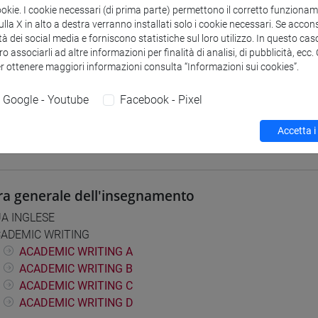
ookie. I cookie necessari (di prima parte) permettono il corretto funzionamen
 su Moodle
la X in alto a destra verranno installati solo i cookie necessari. Se accons
tà dei social media e forniscono statistiche sul loro utilizzo. In questo cas
o associarli ad altre informazioni per finalità di analisi, di pubblicità, ecc
er ottenere maggiori informazioni consulta “Informazioni sui cookies”.
i studio e percorsi
] CONSERVAZIONE E GESTIONE DEI BENI E DELLE ATTIVITÀ CUL
Google - Youtube
Facebook - Pixel
orso comune
Accetta i
ra generale dell'insegnamento
A INGLESE
ADEMIC WRITING
ACADEMIC WRITING A
ACADEMIC WRITING B
ACADEMIC WRITING C
ACADEMIC WRITING D