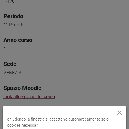
INF/01
Periodo
1° Periodo
Anno corso
1
Sede
VENEZIA
Spazio Moodle
Link allo spazio del corso
chiudendo la finestra si accettano automaticamente solo i
cookies necessari