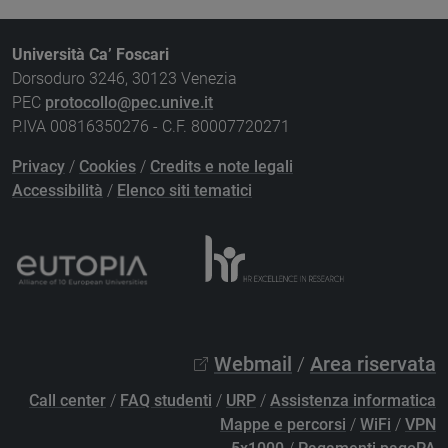
Università Ca’ Foscari
Dorsoduro 3246, 30123 Venezia
PEC
protocollo@pec.unive.it
P.IVA 00816350276 - C.F. 80007720271
Privacy
/
Cookies
/
Credits e note legali
Accessibilità
/
Elenco siti tematici
Webmail
/
Area riservata
Call center
/
FAQ studenti
/
URP
/
Assistenza informatica
Mappe e percorsi
/
WiFi
/
VPN