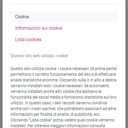
Docenti e corsi di laurea
Cookie
Programma
Informazioni sui cookie
Lista cookies
Docenti
Questo sito web utilizza i cookie
MELONIO Alessandra
- 30h Lezione
Questo sito utilizza cookie. I cookie necessari (di prima parte)
permettono il corretto funzionamento del sito e di effettuare
Materiali didattici
analisi statistiche anonime. Cliccando sulla X in alto a destra
verranno installati solo i cookie necessari. Se acconsenti,
verranno installati anche altri cookie che abilitano le
Materiali su Moodle
funzionalità dei social media e forniscono statistiche sul loro
utilizzo. In questo caso, i dati raccolti saranno condivisi
anche con i nostri partner, che potrebbero associarli ad altre
informazioni per finalità di analisi, di pubblicità, ecc.
Corsi di studio e percorsi
Cliccando “Lista cookie” potrai vedere quali cookie verranno
installati. Per ottenere maggiori informazioni consulta