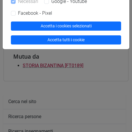
Necessari
Google - Youtube
medievale
[LT40] LINGUE, CULTURE E SOCIETÀ DELL'ASIA
Facebook - Pixel
E DELL'AFRICA MEDITERRANEA - Laurea
eurasia
Accetta i cookies selezionati
Accetta tutti i cookie
Mutua da
STORIA BIZANTINA [FT0189]
Cerca nel sito
Ricerca persone
Ricerca insegnamenti