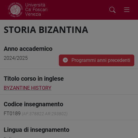
Università
Ca' Foscari
Venezia
STORIA BIZANTINA
Anno accademico
2024/2025
Programmi anni precedenti
Titolo corso in inglese
BYZANTINE HISTORY
Codice insegnamento
FT0189
(AF:378822 AR:293802)
Lingua di insegnamento