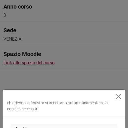
Anno corso
3
Sede
VENEZIA
Spazio Moodle
Link allo spazio del corso
Docenti e corsi di laurea
chiudendo la finestra si accettano automaticamente solo i
cookies necessari
Programma