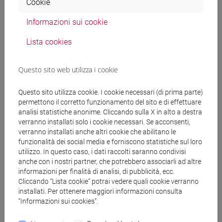
Cookie
Docenti
Informazioni sui cookie
BUCOSSI Alessandra
Lista cookies
- 30h Lezione
Questo sito web utilizza i cookie
Materiali didattici
Questo sito utilizza cookie. I cookie necessari (di prima parte)
permettono il corretto funzionamento del sito e di effettuare
Materiali su Moodle
analisi statistiche anonime. Cliccando sulla X in alto a destra
verranno installati solo i cookie necessari. Se acconsenti,
verranno installati anche altri cookie che abilitano le
funzionalità dei social media e forniscono statistiche sul loro
Corsi di studio e percorsi
utilizzo. In questo caso, i dati raccolti saranno condivisi
anche con i nostri partner, che potrebbero associarli ad altre
[FT3] LETTERE - Laurea
informazioni per finalità di analisi, di pubblicità, ecc.
scienze dell'antichità
Cliccando “Lista cookie” potrai vedere quali cookie verranno
[FT5] STORIA - Laurea
installati. Per ottenere maggiori informazioni consulta
“Informazioni sui cookies”.
storico - dall'egemonia europea alla
mondializzazione
/
storico - mediterraneo antico e