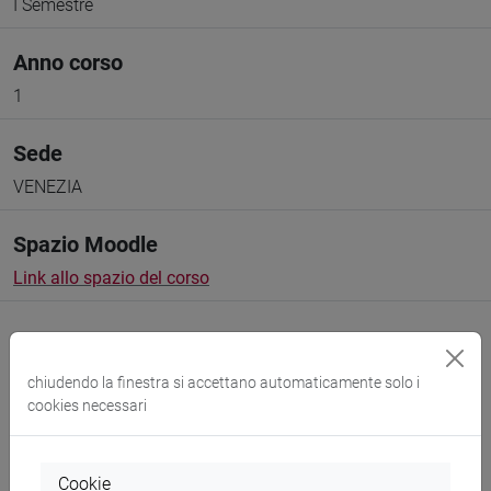
I Semestre
Anno corso
1
Sede
VENEZIA
Spazio Moodle
Link allo spazio del corso
chiudendo la finestra si accettano automaticamente solo i
cookies necessari
Docenti e corsi di laurea
Programma
Cookie