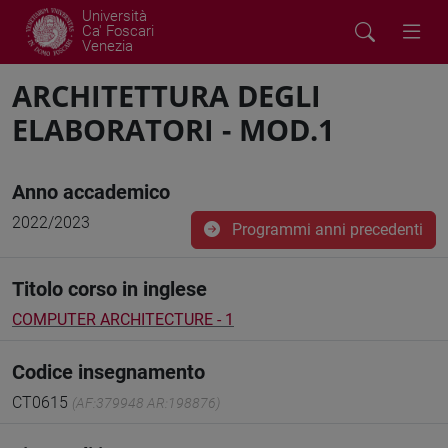
Università
Ca' Foscari
Venezia
ARCHITETTURA DEGLI
ELABORATORI - MOD.1
Anno accademico
2022/2023
Programmi anni precedenti
Titolo corso in inglese
COMPUTER ARCHITECTURE - 1
Codice insegnamento
CT0615
(AF:379948 AR:198876)