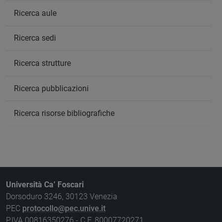
Ricerca aule
Ricerca sedi
Ricerca strutture
Ricerca pubblicazioni
Ricerca risorse bibliografiche
Università Ca’ Foscari
Dorsoduro 3246, 30123 Venezia
PEC
protocollo@pec.unive.it
P.IVA 00816350276 - C.F. 80007720271