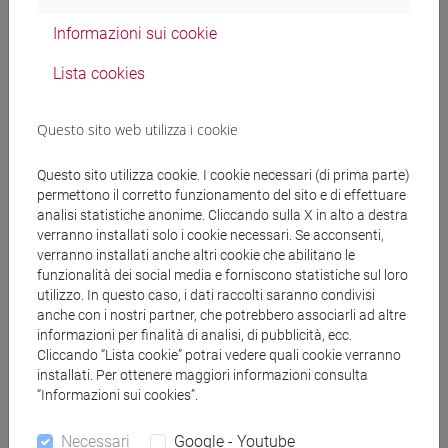
Informazioni sui cookie
Docenti
Lista cookies
SIMEONI Marta
- 48h Lezione
Questo sito web utilizza i cookie
Questo sito utilizza cookie. I cookie necessari (di prima parte)
Materiali didattici
permettono il corretto funzionamento del sito e di effettuare
analisi statistiche anonime. Cliccando sulla X in alto a destra
verranno installati solo i cookie necessari. Se acconsenti,
Materiali su Moodle
verranno installati anche altri cookie che abilitano le
funzionalità dei social media e forniscono statistiche sul loro
utilizzo. In questo caso, i dati raccolti saranno condivisi
anche con i nostri partner, che potrebbero associarli ad altre
Corsi di studio e percorsi
informazioni per finalità di analisi, di pubblicità, ecc.
Cliccando “Lista cookie” potrai vedere quali cookie verranno
[CT3] INFORMATICA - Laurea
installati. Per ottenere maggiori informazioni consulta
percorso comune
“Informazioni sui cookies”.
Necessari
Google - Youtube