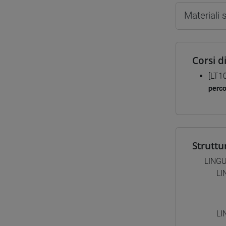
Materiali
Corsi d
[LT1
perc
Struttu
LING
LI
LI