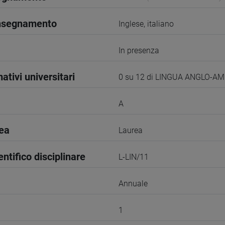
insegnamento
Inglese, italiano
In presenza
ativi universitari
0 su 12 di LINGUA ANGLO-A
A
rea
Laurea
entifico disciplinare
L-LIN/11
Annuale
1