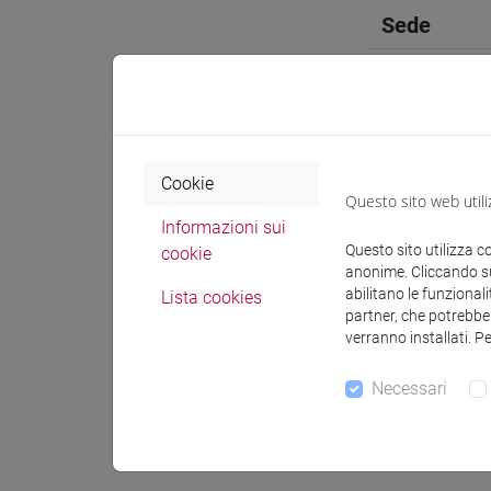
Sede
Spazio Mo
Cookie
Questo sito web utili
Informazioni sui
Docenti e
Questo sito utilizza c
cookie
anonime. Cliccando sul
abilitano le funzionali
Lista cookies
Esperti lin
partner, che potrebber
verranno installati. P
CAWTHRA 
Necessari
Materiali 