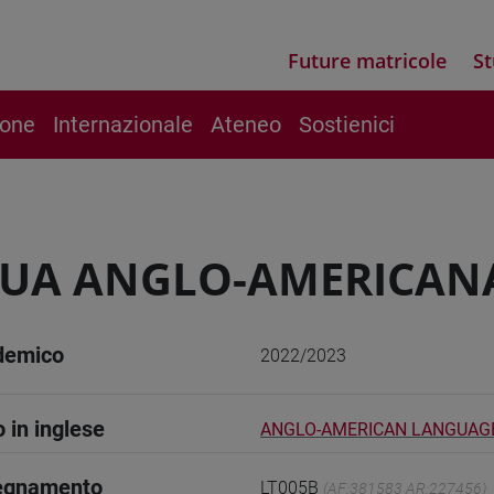
Future matricole
St
ione
Internazionale
Ateneo
Sostienici
UA ANGLO-AMERICANA 
demico
2022/2023
o in inglese
ANGLO-AMERICAN LANGUAGE 
segnamento
LT005B
(AF:381583 AR:227456)