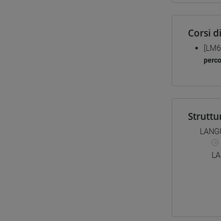
Corsi d
[LM6
perc
Struttu
LANG
LA