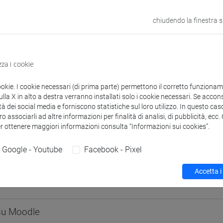
odle
Link allo spazio del corso
chiudendo la finestra 
zza i cookie
 corsi di laurea
ookie. I cookie necessari (di prima parte) permettono il corretto funzionamen
la X in alto a destra verranno installati solo i cookie necessari. Se accons
tà dei social media e forniscono statistiche sul loro utilizzo. In questo cas
o associarli ad altre informazioni per finalità di analisi, di pubblicità, ecc
guistici
er ottenere maggiori informazioni consulta “Informazioni sui cookies”.
éphanie
- 60h Esercitazioni
Google - Youtube
Facebook - Pixel
Accetta i
didattici
 su Moodle