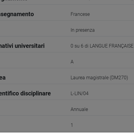
insegnamento
Francese
In presenza
ativi universitari
0 su 6 di LANGUE FRANÇAISE
A
rea
Laurea magistrale (DM270)
entifico disciplinare
L-LIN/04
Annuale
1