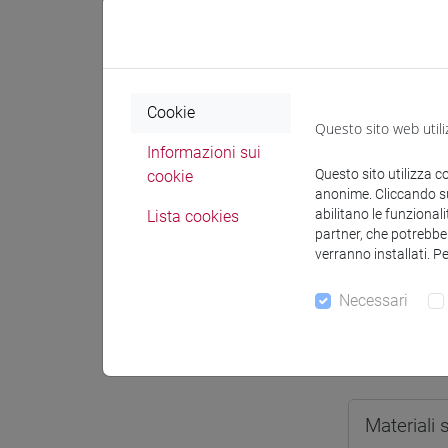
Spazio Mo
Cookie
Questo sito web utili
Informazioni sui
Docenti e
Questo sito utilizza c
cookie
anonime. Cliccando sul
abilitano le funzionali
Lista cookies
partner, che potrebber
Esperti lin
verranno installati. P
LEROY St
Necessari
Materiali 
Materiali