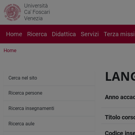
Università
Ca' Foscari
Venezia
Home
Ricerca
Didattica
Servizi
Terza miss
Home
LANG
Cerca nel sito
Ricerca persone
Anno acca
Ricerca insegnamenti
Titolo cors
Ricerca aule
Codice in