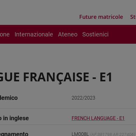
Future matricole
St
ione
Internazionale
Ateneo
Sostienici
UE FRANÇAISE - E1
demico
2022/2023
o in inglese
FRENCH LANGUAGE - E1
segnamento
LM008L
(AF:381798 AR:227406)