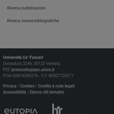
Ricerca pubblicazioni
Ricerca risorse bibliografiche
Università Ca’ Foscari
Dorsoduro 3246, 30123 Venezia
PEC
protocollo@pec.unive.it
P.IVA 00816350276 - C.F. 80007720271
Privacy
/
Cookies
/
Credits e note legali
Accessibilità
/
Elenco siti tematici