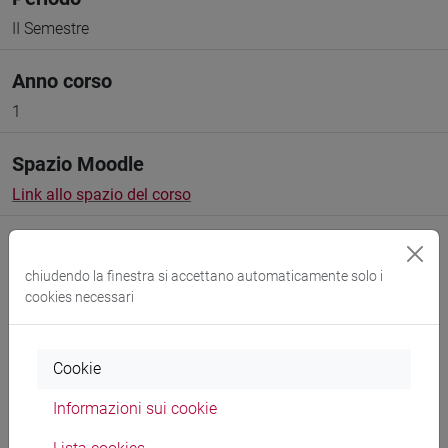
II Semestre
Anno corso
1
Spazio Moodle
Link allo spazio del corso
chiudendo la finestra si accettano automaticamente solo i
cookies necessari
Docenti e corsi di laurea
Cookie
Programma
Informazioni sui cookie