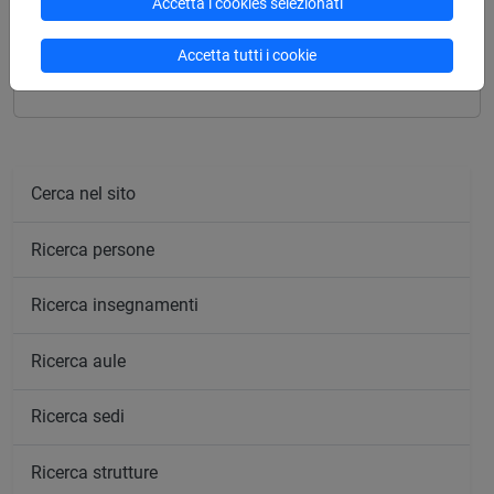
Accetta i cookies selezionati
Insegnamenti mutuati
Accetta tutti i cookie
LINGUISTICA PER LA SORDITÀ [EM9019]
Cerca nel sito
Ricerca persone
Ricerca insegnamenti
Ricerca aule
Ricerca sedi
Ricerca strutture