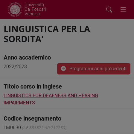
Università
Ca' Foscari
Venezia
LINGUISTICA PER LA
SORDITA'
Anno accademico
2022/2023
Programmi anni precedenti
Titolo corso in inglese
LINGUISTICS FOR DEAFNESS AND HEARING
IMPAIRMENTS
Codice insegnamento
LM0630
(AF:381822 AR:212250)