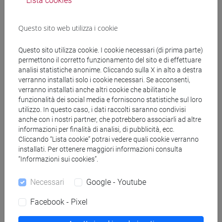
Docenti
Lista cookies
Questo sito web utilizza i cookie
VOLPATO Francesca
- 30h Lezione
Questo sito utilizza cookie. I cookie necessari (di prima parte)
permettono il corretto funzionamento del sito e di effettuare
Materiali didattici
analisi statistiche anonime. Cliccando sulla X in alto a destra
verranno installati solo i cookie necessari. Se acconsenti,
verranno installati anche altri cookie che abilitano le
Materiali su Moodle
funzionalità dei social media e forniscono statistiche sul loro
utilizzo. In questo caso, i dati raccolti saranno condivisi
anche con i nostri partner, che potrebbero associarli ad altre
informazioni per finalità di analisi, di pubblicità, ecc.
Corsi di studio e percorsi
Cliccando “Lista cookie” potrai vedere quali cookie verranno
installati. Per ottenere maggiori informazioni consulta
[LM5] SCIENZE DEL LINGUAGGIO - Laurea
“Informazioni sui cookies”.
magistrale (DM270)
scienze del linguaggio
Necessari
Google - Youtube
Facebook - Pixel