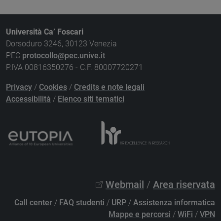
Università Ca’ Foscari
Dorsoduro 3246, 30123 Venezia
PEC
protocollo@pec.unive.it
P.IVA 00816350276 - C.F. 80007720271
Privacy
/
Cookies
/
Credits e note legali
Accessibilità
/
Elenco siti tematici
Webmail
/
Area riservata
Call center
/
FAQ studenti
/
URP
/
Assistenza informatica
Mappe e percorsi
/
WiFi
/
VPN