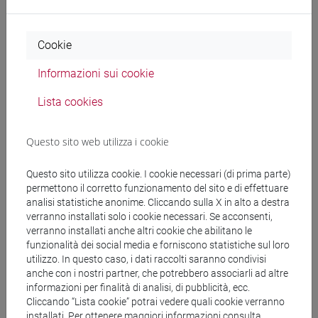
Docenti e corsi di laurea
Cookie
Programma
Informazioni sui cookie
Docenti
Lista cookies
GRAVA Teresa
- 30h Lezione
Questo sito web utilizza i cookie
Questo sito utilizza cookie. I cookie necessari (di prima parte)
Materiali didattici
permettono il corretto funzionamento del sito e di effettuare
analisi statistiche anonime. Cliccando sulla X in alto a destra
verranno installati solo i cookie necessari. Se acconsenti,
Materiali su Moodle
verranno installati anche altri cookie che abilitano le
funzionalità dei social media e forniscono statistiche sul loro
utilizzo. In questo caso, i dati raccolti saranno condivisi
anche con i nostri partner, che potrebbero associarli ad altre
Corsi di studio e percorsi
informazioni per finalità di analisi, di pubblicità, ecc.
Cliccando “Lista cookie” potrai vedere quali cookie verranno
[EM12] GLOBAL DEVELOPMENT AND
installati. Per ottenere maggiori informazioni consulta