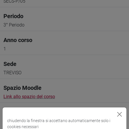
SECS-P/05
Periodo
3° Periodo
Anno corso
1
Sede
TREVISO
Spazio Moodle
Link allo spazio del corso
chiudendo la finestra si accettano automaticamente solo i
cookies necessari