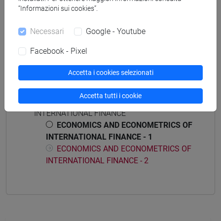
ENTREPRENEURSHIP - Laurea magistrale
“Informazioni sui cookies”.
(DM270)
percorso comune
Necessari
Google - Youtube
Facebook - Pixel
Accetta i cookies selezionati
Struttura generale dell'insegnamento
Accetta tutti i cookie
ECONOMICS AND ECONOMETRICS OF
INTERNATIONAL FINANCE
ECONOMICS AND ECONOMETRICS OF
INTERNATIONAL FINANCE - 1
ECONOMICS AND ECONOMETRICS OF
INTERNATIONAL FINANCE - 2