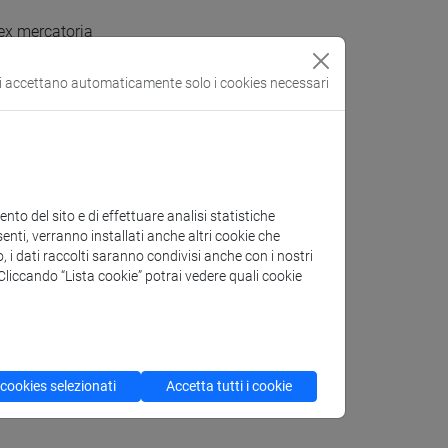
lex mercatoria
si accettano automaticamente solo i cookies necessari
to del sito e di effettuare analisi statistiche
enti, verranno installati anche altri cookie che
o, i dati raccolti saranno condivisi anche con i nostri
. Cliccando “Lista cookie” potrai vedere quali cookie
 Giappichelli, Torino, 2019.
 cookies selezionati
Accetta tutti i cookie