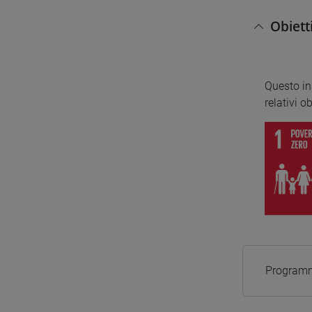
Obiett
Questo i
relativi o
Programm