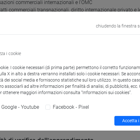
sazioni commerciali internazionali e l'OMC
atti commerciali transnazionali, diritto internazionale privato e 
tti commerciali transnazionali
e applicabile
chiudendo la finestra 
uzione delle controversie: giurisdizione e arbitrato
u contratti specifici
ravendita internazionale di beni mobili
zza i cookie
atti di distribuzione
atti di agenzia
ookie. I cookie necessari (di prima parte) permettono il corretto funzionamen
sioni sulle nuove sfide globali
la X in alto a destra verranno installati solo i cookie necessari. Se accons
tà dei social media e forniscono statistiche sul loro utilizzo. In questo cas
o associarli ad altre informazioni per finalità di analisi, di pubblicità, ecc
di riferimento
er ottenere maggiori informazioni consulta “Informazioni sui cookies”.
Google - Youtube
Facebook - Pixel
lieri, V. Salvatore, An introduction to International Contract Law,
ri materiali in moodle.
Accetta i