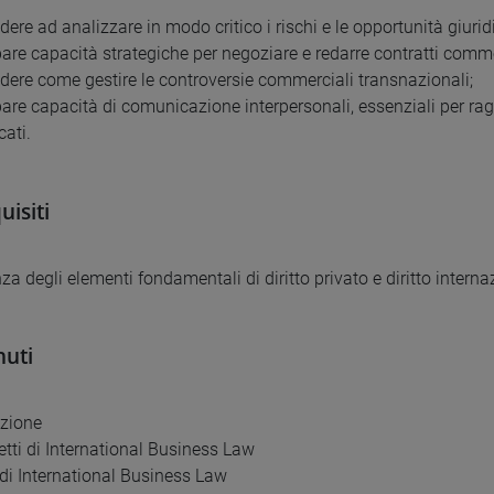
dere ad analizzare in modo critico i rischi e le opportunità giuri
pare capacità strategiche per negoziare e redarre contratti comme
dere come gestire le controversie commerciali transnazionali;
are capacità di comunicazione interpersonali, essenziali per raggiu
cati.
uisiti
a degli elementi fondamentali di diritto privato e diritto interna
uti
uzione
etti di International Business Law
i di International Business Law