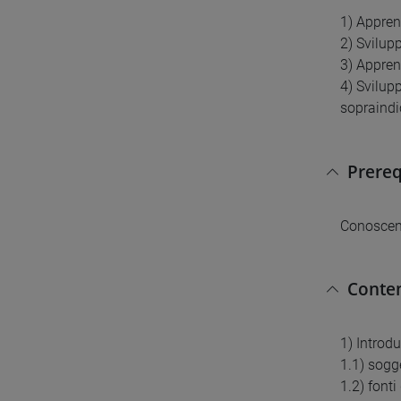
1) Appren
2) Svilup
3) Appren
4) Svilupp
sopraindi
Prereq
Conoscenz
Conten
1) Introd
1.1) sogg
1.2) font