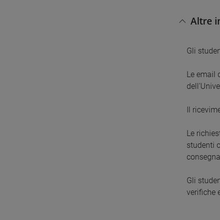
Altre 
Gli stude
Le email d
dell'Unive
Il ricevim
Le richie
studenti 
consegnat
Gli studen
verifiche e