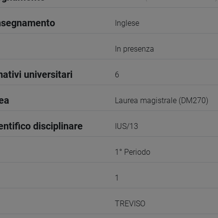
insegnamento
Inglese
In presenza
ativi universitari
6
rea
Laurea magistrale (DM270)
entifico disciplinare
IUS/13
1° Periodo
1
TREVISO