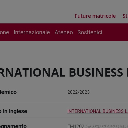
Future matricole
St
ione
Internazionale
Ateneo
Sostienici
RNATIONAL BUSINESS
demico
2022/2023
o in inglese
INTERNATIONAL BUSINESS 
segnamento
EM1202
(AF:383259 AR:211644)