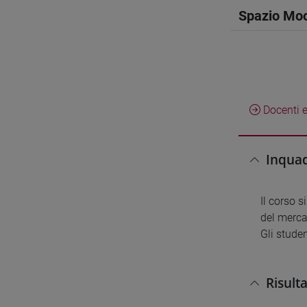
Spazio Mo
Docenti e
Inquad
Il corso s
del merca
Gli studen
Risult