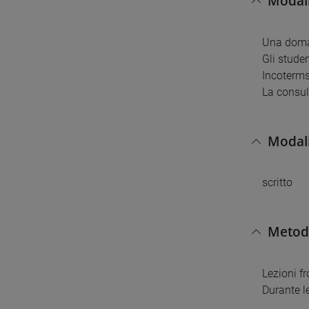
Modali
Una doma
Gli stude
Incoterms
La consul
Modali
scritto
Metodi
Lezioni fr
Durante le