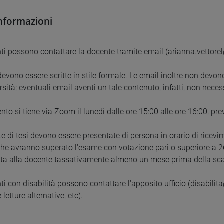
informazioni
nti possono contattare la docente tramite email (arianna.vettorel
evono essere scritte in stile formale. Le email inoltre non devono
rsità; eventuali email aventi un tale contenuto, infatti, non neces
ento si tiene via Zoom il lunedì dalle ore 15:00 alle ore 16:00, p
ste di tesi devono essere presentate di persona in orario di ricev
che avranno superato l'esame con votazione pari o superiore a 26
a alla docente tassativamente almeno un mese prima della scade
ti con disabilità possono contattare l'apposito ufficio (disabilita
 letture alternative, etc).