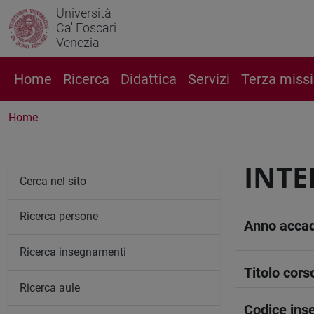
Università
Ca' Foscari
Venezia
Home
Ricerca
Didattica
Servizi
Terza miss
Home
INTE
Cerca nel sito
Ricerca persone
Anno acca
Ricerca insegnamenti
Titolo cors
Ricerca aule
Codice in