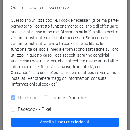
Questo sito web utilizza i cookie
Docenti
Questo sito utilizza cookie. I cookie necessari (di prima parte)
permettono il corretto funzionamento del sito e di effettuare
analisi statistiche anonime. Cliccando sulla X in alto a destra
ZOLIN Maria Bruna
- 30h Lezione
verranno installati solo i cookie necessari. Se acconsenti,
verranno installati anche altri cookie che abilitano le
funzionalità dei social media e forniscono statistiche sul loro
Materiali didattici
utilizzo. In questo caso, i dati raccolti saranno condivisi
anche con i nostri partner, che potrebbero associarli ad altre
informazioni per finalità di analisi, di pubblicità, ecc.
Materiali su Moodle
Cliccando “Lista cookie” potrai vedere quali cookie verranno
installati. Per ottenere maggiori informazioni consulta
“Informazioni sui cookies”.
Corsi di studio e percorsi
Necessari
Google - Youtube
[EM12] GLOBAL DEVELOPMENT AND
Facebook - Pixel
ENTREPRENEURSHIP - Laurea magistrale
(DM270)
Accetta i cookies selezionati
global markets