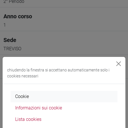
2° Periodo
Anno corso
1
Sede
TREVISO
Spazio Moodle
chiudendo la finestra si accettano automaticamente solo i
Link allo spazio del corso
cookies necessari
Cookie
Informazioni sui cookie
Docenti e corsi di laurea
Lista cookies
Programma