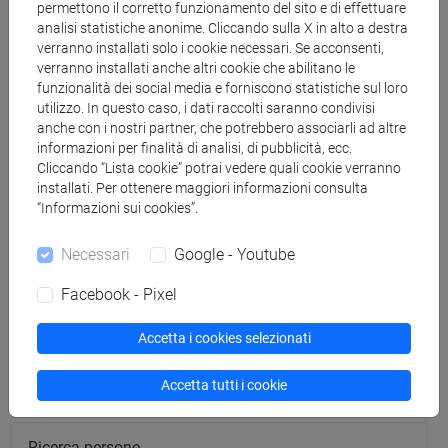
Corsi di studio e percorsi
permettono il corretto funzionamento del sito e di effettuare
analisi statistiche anonime. Cliccando sulla X in alto a destra
[FM10] ANTROPOLOGIA CULTURALE,
verranno installati solo i cookie necessari. Se acconsenti,
ETNOLOGIA, ETNOLINGUISTICA - Laurea
verranno installati anche altri cookie che abilitano le
magistrale (DM270)
funzionalità dei social media e forniscono statistiche sul loro
percorso comune
/
percorso generico
utilizzo. In questo caso, i dati raccolti saranno condivisi
anche con i nostri partner, che potrebbero associarli ad altre
informazioni per finalità di analisi, di pubblicità, ecc.
Cliccando “Lista cookie” potrai vedere quali cookie verranno
installati. Per ottenere maggiori informazioni consulta
“Informazioni sui cookies”.
Mutua da
INTRODUZIONE AGLI STUDI SUL PAESAGGIO
Necessari
Google - Youtube
[FM1071]
Facebook - Pixel
Accetta i cookies selezionati
Accetta tutti i cookie
Cerca nel sito
Ricerca persone