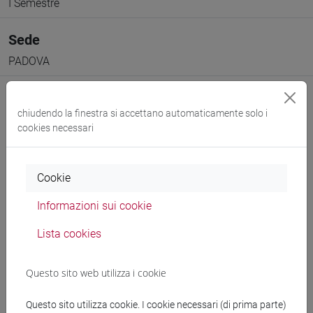
I Semestre
Sede
PADOVA
chiudendo la finestra si accettano automaticamente solo i
cookies necessari
Docenti e corsi di laurea
Cookie
Informazioni sui cookie
Docenti
Lista cookies
docente non assegnato
- 42h Lezione
Questo sito web utilizza i cookie
Questo sito utilizza cookie. I cookie necessari (di prima parte)