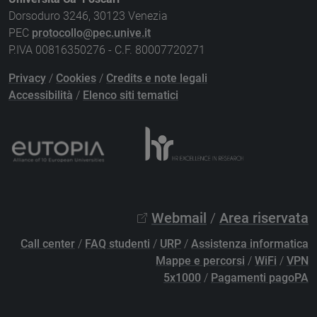
Dorsoduro 3246, 30123 Venezia
PEC
protocollo@pec.unive.it
P.IVA 00816350276 - C.F. 80007720271
Privacy
/
Cookies
/
Credits e note legali
Accessibilità
/
Elenco siti tematici
Webmail
/
Area riservata
Call center
/
FAQ studenti
/
URP
/
Assistenza informatica
Mappe e percorsi
/
WiFi
/
VPN
5x1000
/
Pagamenti pagoPA