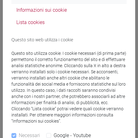
Informazioni sui cookie
ZAZZARA Gilda
- 30h Lezione
Lista cookies
Materiali didattici
Questo sito web utilizza i cookie
Materiali su Moodle
Questo sito utilizza cookie. I cookie necessari (di prima parte)
permettono il corretto funzionamento del sito e di effettuare
analisi statistiche anonime. Cliccando sulla X in alto a destra
verranno installati solo i cookie necessari. Se acconsenti,
Corsi di studio e percorsi
verranno installati anche altri cookie che abilitano le
funzionalità dei social media e forniscono statistiche sul loro
[FM10] ANTROPOLOGIA CULTURALE,
utilizzo. In questo caso, i dati raccolti saranno condivisi
ETNOLOGIA, ETNOLINGUISTICA - Laurea
anche con i nostri partner, che potrebbero associarli ad altre
magistrale (DM270)
informazioni per finalità di analisi, di pubblicità, ecc.
Cliccando “Lista cookie” potrai vedere quali cookie verranno
demo-etno-antropologico
/
storico - geografico
/
installati. Per ottenere maggiori informazioni consulta
antropologia dell'ambiente
/
antropologia culturale
“Informazioni sui cookies”.
[FM7] STORIA DAL MEDIOEVO ALL'ETÀ
CONTEMPORANEA - Laurea magistrale
Necessari
Google - Youtube