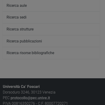
Ricerca aule
Ricerca sedi
Ricerca strutture
Ricerca pubblicazioni
Ricerca risorse bibliografiche
Università Ca’ Foscari
Dorsoduro 3246, 30123 Venezia
PEC
protocollo@pec.unive.it
P.IVA 00816350276 - C.F. 80007720271