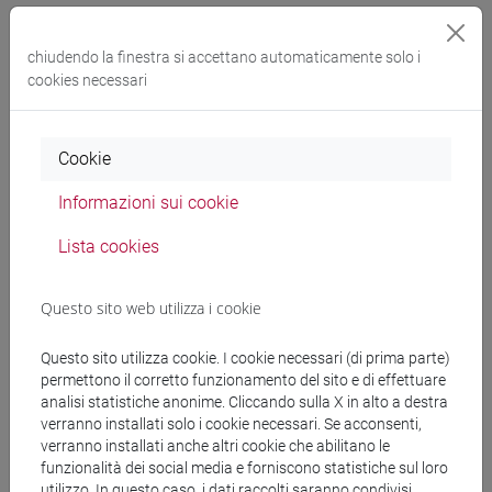
MENEGHINI Daniela
- 30h Lezione
chiudendo la finestra si accettano automaticamente solo i
cookies necessari
Materiali didattici
Cookie
Materiali su Moodle
Informazioni sui cookie
Lista cookies
Corsi di studio e percorsi
Questo sito web utilizza i cookie
[FM10] ANTROPOLOGIA CULTURALE,
ETNOLOGIA, ETNOLINGUISTICA - Laurea
Questo sito utilizza cookie. I cookie necessari (di prima parte)
magistrale (DM270)
permettono il corretto funzionamento del sito e di effettuare
antropologia dell'asia
analisi statistiche anonime. Cliccando sulla X in alto a destra
[LM20] LINGUE E CIVILTÀ DELL'ASIA E
verranno installati solo i cookie necessari. Se acconsenti,
DELL'AFRICA MEDITERRANEA - Laurea
verranno installati anche altri cookie che abilitano le
funzionalità dei social media e forniscono statistiche sul loro
magistrale (DM270)
utilizzo. In questo caso, i dati raccolti saranno condivisi