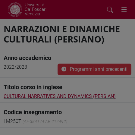
Università
Ca' Foscari
Venezia
NARRAZIONI E DINAMICHE
CULTURALI (PERSIANO)
Anno accademico
2022/2023
Programmi anni precedenti
Titolo corso in inglese
CULTURAL NARRATIVES AND DYNAMICS (PERSIAN)
Codice insegnamento
LM250T
(AF:384174 AR:212492)