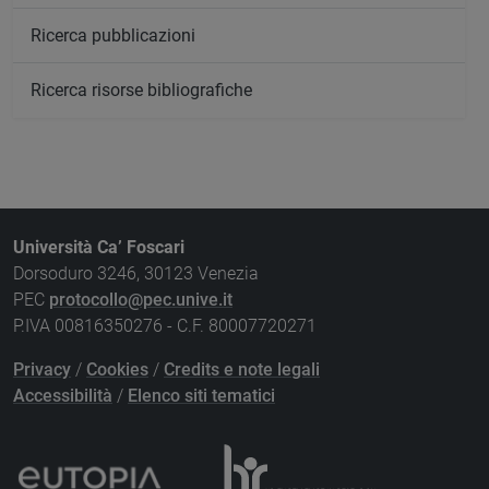
Ricerca pubblicazioni
Ricerca risorse bibliografiche
Università Ca’ Foscari
Dorsoduro 3246, 30123 Venezia
PEC
protocollo@pec.unive.it
P.IVA 00816350276 - C.F. 80007720271
Privacy
/
Cookies
/
Credits e note legali
Accessibilità
/
Elenco siti tematici