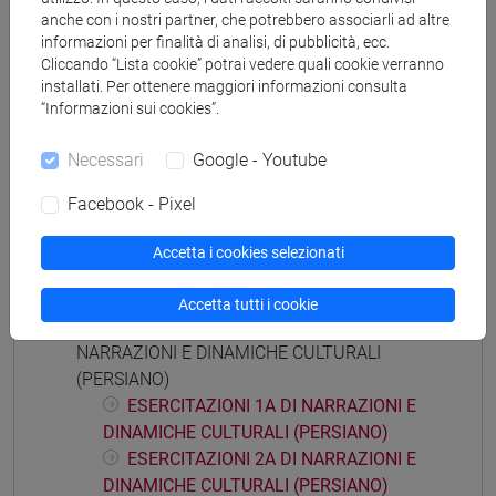
vicino e medio oriente
anche con i nostri partner, che potrebbero associarli ad altre
informazioni per finalità di analisi, di pubblicità, ecc.
Cliccando “Lista cookie” potrai vedere quali cookie verranno
installati. Per ottenere maggiori informazioni consulta
“Informazioni sui cookies”.
Mutua da
Necessari
Google - Youtube
NARRAZIONI E DINAMICHE CULTURALI
(PERSIANO) [LM250T]
Facebook - Pixel
Accetta i cookies selezionati
Accetta tutti i cookie
Struttura generale dell'insegnamento
NARRAZIONI E DINAMICHE CULTURALI
(PERSIANO)
ESERCITAZIONI 1A DI NARRAZIONI E
DINAMICHE CULTURALI (PERSIANO)
ESERCITAZIONI 2A DI NARRAZIONI E
DINAMICHE CULTURALI (PERSIANO)