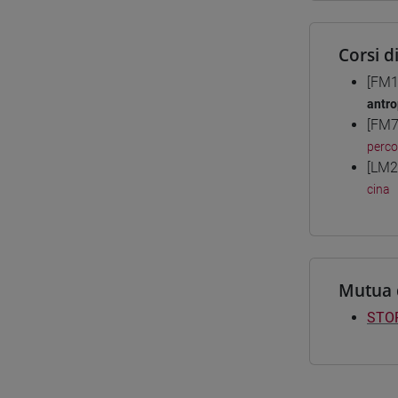
Corsi d
[FM1
antro
[FM7
perc
[LM2
cina
Mutua 
STO