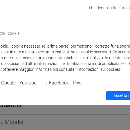
odle
Link allo spazio del corso
chiudendo la finestra 
zza i cookie
 corsi di laurea
Programma
ookie. I cookie necessari (di prima parte) permettono il corretto funzionamen
la X in alto a destra verranno installati solo i cookie necessari. Se accons
tà dei social media e forniscono statistiche sul loro utilizzo. In questo cas
o associarli ad altre informazioni per finalità di analisi, di pubblicità, ecc
er ottenere maggiori informazioni consulta “Informazioni sui cookies”.
Google - Youtube
Facebook - Pixel
I Laura
- 30h Lezione
Accetta i
didattici
 su Moodle