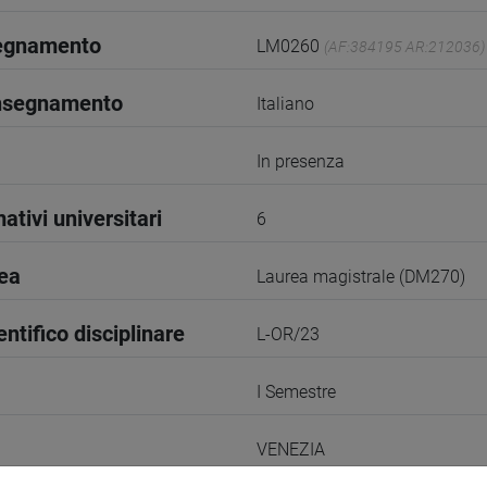
segnamento
LM0260
(AF:384195 AR:212036)
insegnamento
Italiano
In presenza
ativi universitari
6
rea
Laurea magistrale (DM270)
entifico disciplinare
L-OR/23
I Semestre
VENEZIA