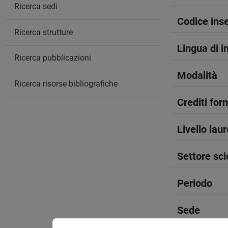
Ricerca sedi
Codice in
Ricerca strutture
Lingua di 
Ricerca pubblicazioni
Modalità
Ricerca risorse bibliografiche
Crediti form
Livello lau
Settore sci
Periodo
Sede