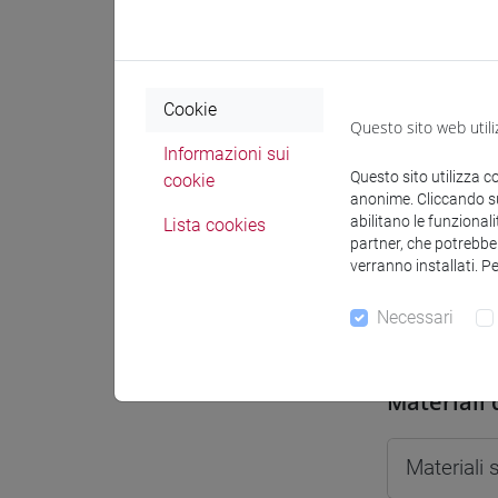
Spazio Mo
Cookie
Questo sito web utili
Informazioni sui
Docenti e
Questo sito utilizza c
cookie
anonime. Cliccando sul
abilitano le funzionali
Lista cookies
partner, che potrebber
Docenti
verranno installati. P
Necessari
DE GIORG
Materiali 
Materiali