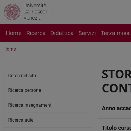
Università
Ca' Foscari
Venezia
Home
Ricerca
Didattica
Servizi
Terza miss
Home
STOR
Cerca nel sito
CON
Ricerca persone
Ricerca insegnamenti
Anno acca
Ricerca aule
Titolo cors