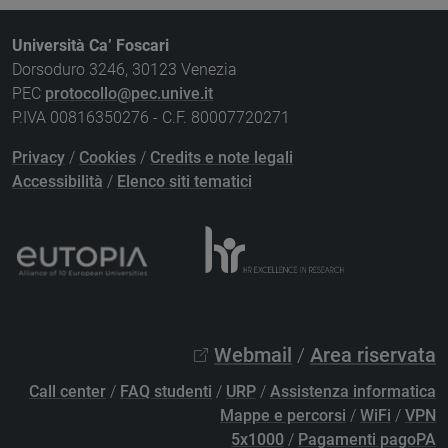
Università Ca’ Foscari
Dorsoduro 3246, 30123 Venezia
PEC
protocollo@pec.unive.it
P.IVA 00816350276 - C.F. 80007720271
Privacy
/
Cookies
/
Credits e note legali
Accessibilità
/
Elenco siti tematici
Webmail
/
Area riservata
Call center
/
FAQ studenti
/
URP
/
Assistenza informatica
Mappe e percorsi
/
WiFi
/
VPN
5x1000
/
Pagamenti pagoPA