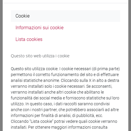
Cookie
Docenti
Informazioni sui cookie
PALMA Flavia
- 30h Lezione
Lista cookies
Materiali didattici
Questo sito web utilizza i cookie
Questo sito utilizza cookie. I cookie necessari (di prima parte)
Materiali su Moodle
permettono il corretto funzionamento del sito e di effettuare
analisi statistiche anonime. Cliccando sulla X in alto a destra
verranno installati solo i cookie necessari. Se acconsenti,
verranno installati anche altri cookie che abilitano le
Corsi di studio e percorsi
funzionalità dei social media e forniscono statistiche sul loro
utilizzo. In questo caso, i dati raccolti saranno condivisi
[FT5] STORIA - Laurea
anche con i nostri partner, che potrebbero associarli ad altre
storico - mediterraneo antico e medievale
/
storico
informazioni per finalità di analisi, di pubblicità, ecc.
Cliccando “Lista cookie” potrai vedere quali cookie verranno
- dall'egemonia europea alla mondializzazione
installati. Per ottenere maggiori informazioni consulta