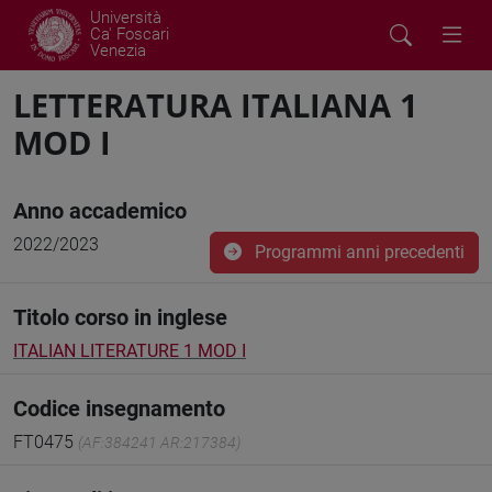
Università
Ca' Foscari
Venezia
LETTERATURA ITALIANA 1
MOD I
Anno accademico
2022/2023
Programmi anni precedenti
Titolo corso in inglese
ITALIAN LITERATURE 1 MOD I
Codice insegnamento
FT0475
(AF:384241 AR:217384)