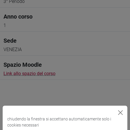
3° Periodo
Anno corso
1
Sede
VENEZIA
Spazio Moodle
Link allo spazio del corso
Docenti e corsi di laurea
chiudendo la finestra si accettano automaticamente solo i
Programma
cookies necessari