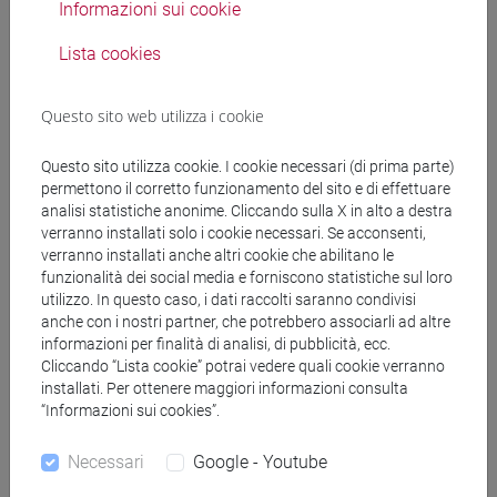
Informazioni sui cookie
Docenti
Lista cookies
DE RUBEIS Flavia
- 30h Lezione
Questo sito web utilizza i cookie
Materiali didattici
Questo sito utilizza cookie. I cookie necessari (di prima parte)
permettono il corretto funzionamento del sito e di effettuare
analisi statistiche anonime. Cliccando sulla X in alto a destra
verranno installati solo i cookie necessari. Se acconsenti,
Materiali su Moodle
verranno installati anche altri cookie che abilitano le
funzionalità dei social media e forniscono statistiche sul loro
utilizzo. In questo caso, i dati raccolti saranno condivisi
anche con i nostri partner, che potrebbero associarli ad altre
Corsi di studio e percorsi
informazioni per finalità di analisi, di pubblicità, ecc.
Cliccando “Lista cookie” potrai vedere quali cookie verranno
[FT3] LETTERE - Laurea
installati. Per ottenere maggiori informazioni consulta
scienze dell'antichità
“Informazioni sui cookies”.
[FT5] STORIA - Laurea
antropologico
/
archivistico bibliotecario
/
storico -
Necessari
Google - Youtube
dall'egemonia europea alla mondializzazione
/