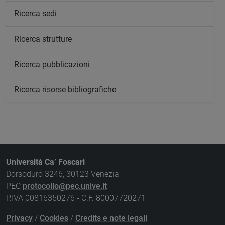
Ricerca sedi
Ricerca strutture
Ricerca pubblicazioni
Ricerca risorse bibliografiche
Università Ca’ Foscari
Dorsoduro 3246, 30123 Venezia
PEC
protocollo@pec.unive.it
P.IVA 00816350276 - C.F. 80007720271
Privacy
/
Cookies
/
Credits e note legali