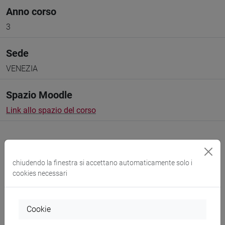
Anno corso
3
Sede
VENEZIA
Spazio Moodle
Link allo spazio del corso
chiudendo la finestra si accettano automaticamente solo i
cookies necessari
Docenti e corsi di laurea
Programma
Cookie