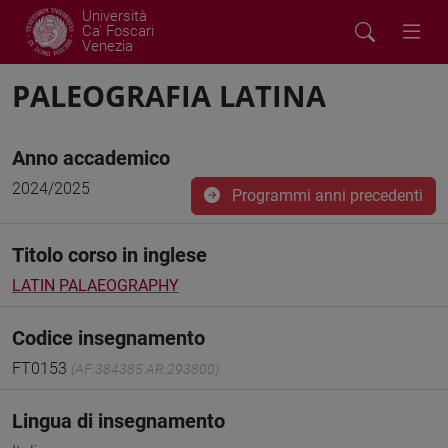
Università
Ca' Foscari
Venezia
PALEOGRAFIA LATINA
Anno accademico
2024/2025
Programmi anni precedenti
Titolo corso in inglese
LATIN PALAEOGRAPHY
Codice insegnamento
FT0153
(AF:384385 AR:293800)
Lingua di insegnamento