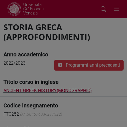
Università
Ca' Foscari
Venezia
STORIA GRECA
(APPROFONDIMENTI)
Anno accademico
2022/2023
Programmi anni precedenti
Titolo corso in inglese
ANCIENT GREEK HISTORY(MONOGRAPHIC)
Codice insegnamento
FT0252
(AF:384574 AR:217322)