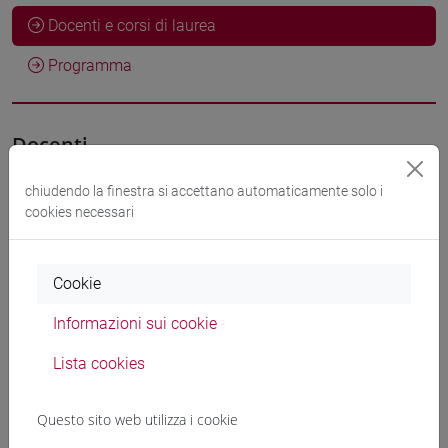
Docenti e corsi di laurea
Programma
Docenti
chiudendo la finestra si accettano automaticamente solo i
ANTONETTI Claudia
- 30h Lezione
cookies necessari
Materiali didattici
Cookie
Informazioni sui cookie
Materiali su Moodle
Lista cookies
Corsi di studio e percorsi
Questo sito web utilizza i cookie