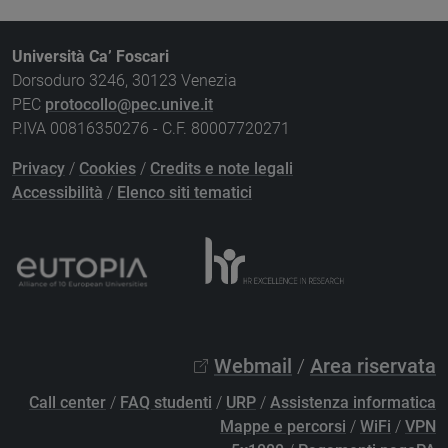
Università Ca’ Foscari
Dorsoduro 3246, 30123 Venezia
PEC
protocollo@pec.unive.it
P.IVA 00816350276 - C.F. 80007720271
Privacy
/
Cookies
/
Credits e note legali
Accessibilità
/
Elenco siti tematici
Webmail
/
Area riservata
Call center
/
FAQ studenti
/
URP
/
Assistenza informatica
Mappe e percorsi
/
WiFi
/
VPN