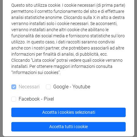
[FT1] CONSERVAZIONE E GESTIONE DEI BENI
Questo sito utilizza cookie. I cookie necessari (di prima parte)
E DELLE ATTIVITÀ CULTURALI - Laurea
permettono il corretto funzionamento del sito e di effettuare
archeologico
analisi statistiche anonime. Cliccando sulla X in alto a destra
[FT2] FILOSOFIA - Laurea
verranno installati solo i cookie necessari. Se acconsenti,
verranno installati anche altri cookie che abilitano le
filosofia e storia
funzionalità dei social media e forniscono statistiche sul loro
[FT3] LETTERE - Laurea
utilizzo. In questo caso, i dati raccolti saranno condivisi
scienze dell'antichità
anche con i nostri partner, che potrebbero associarli ad altre
[FT5] STORIA - Laurea
informazioni per finalità di analisi, di pubblicità, ecc.
antropologico
/
storico - mediterraneo antico e
Cliccando “Lista cookie” potrai vedere quali cookie verranno
installati. Per ottenere maggiori informazioni consulta
medievale
/
archivistico bibliotecario
/
storico -
“Informazioni sui cookies”.
dall'egemonia europea alla mondializzazione
Necessari
Google - Youtube
Facebook - Pixel
Mutua da
Accetta i cookies selezionati
STORIA GRECA (APPROFONDIMENTI)
[FT0252]
Accetta tutti i cookie