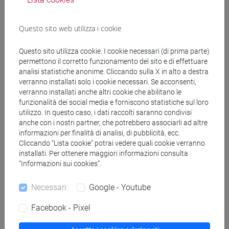
processi organizzativi delle aziende internazionali
- International HRM: reclutamento, selezione,
Questo sito web utilizza i cookie
sviluppo, valutazione, compensation, rientro
- Le culture organizzative e nazionali, il rapporto tra
Questo sito utilizza cookie. I cookie necessari (di prima parte)
esigenze locali e visione globale.
permettono il corretto funzionamento del sito e di effettuare
analisi statistiche anonime. Cliccando sulla X in alto a destra
verranno installati solo i cookie necessari. Se acconsenti,
Testi di riferimento
verranno installati anche altri cookie che abilitano le
funzionalità dei social media e forniscono statistiche sul loro
utilizzo. In questo caso, i dati raccolti saranno condivisi
anche con i nostri partner, che potrebbero associarli ad altre
Testi obbligatori:
informazioni per finalità di analisi, di pubblicità, ecc.
Mathis, Jackson, Valentine, Meglich, Dowling,
Cliccando “Lista cookie” potrai vedere quali cookie verranno
Festing, Engle, 2020, Advanced Human Resource
installati. Per ottenere maggiori informazioni consulta
Management. Custom edition. Cengage Learning.
“Informazioni sui cookies”.
ISBN 9781473778054.
Materiali presenti nella piattaforma Moodle.
Necessari
Google - Youtube
Slide utilizzate a lezione.
Facebook - Pixel