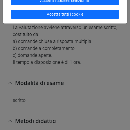
Accetta i cookies selezionati
Modalità di verifica dell'apprendimento
Accetta tutti i cookie
La valutazione avviene attraverso un esame scritto,
costituito da:
a) domande chiuse a risposta multipla
b) domande a completamento
c) domande aperte.
Il tempo a disposizione è di 1 ora.
Modalità di esame
scritto
Metodi didattici