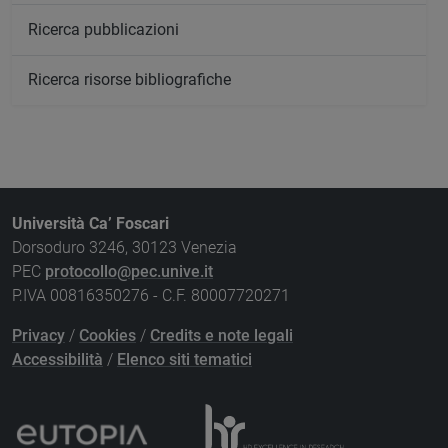
Ricerca pubblicazioni
Ricerca risorse bibliografiche
Università Ca’ Foscari
Dorsoduro 3246, 30123 Venezia
PEC
protocollo@pec.unive.it
P.IVA 00816350276 - C.F. 80007720271
Privacy
/
Cookies
/
Credits e note legali
Accessibilità
/
Elenco siti tematici