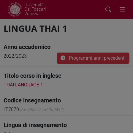
Università
Ca' Foscari
Venezia
LINGUA THAI 1
Anno accademico
2022/2023
Programmi anni precedenti
Titolo corso in inglese
THAI LANGUAGE 1
Codice insegnamento
LT7070
(AF:388472 AR:209432)
Lingua di insegnamento