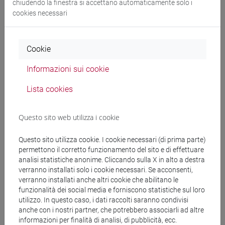
chiudendo la finestra si accettano automaticamente solo i
Docenti
cookies necessari
SIANI Edoardo
- 30h Lezione
Cookie
Informazioni sui cookie
Materiali didattici
Lista cookies
Materiali su Moodle
Questo sito web utilizza i cookie
Questo sito utilizza cookie. I cookie necessari (di prima parte)
Corsi di studio e percorsi
permettono il corretto funzionamento del sito e di effettuare
analisi statistiche anonime. Cliccando sulla X in alto a destra
[LT40] LINGUE, CULTURE E SOCIETÀ DELL'ASIA
verranno installati solo i cookie necessari. Se acconsenti,
E DELL'AFRICA MEDITERRANEA - Laurea
verranno installati anche altri cookie che abilitano le
funzionalità dei social media e forniscono statistiche sul loro
sud-est asiatico
utilizzo. In questo caso, i dati raccolti saranno condivisi
anche con i nostri partner, che potrebbero associarli ad altre
informazioni per finalità di analisi, di pubblicità, ecc.