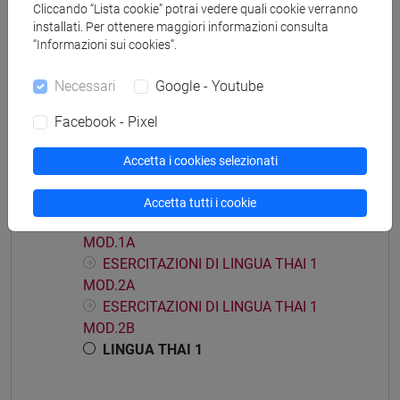
Cliccando “Lista cookie” potrai vedere quali cookie verranno
installati. Per ottenere maggiori informazioni consulta
Insegnamenti mutuati
“Informazioni sui cookies”.
LINGUA THAI [LT0T10]
Necessari
Google - Youtube
Facebook - Pixel
Accetta i cookies selezionati
Struttura generale dell'insegnamento
LINGUA THAI 1
Accetta tutti i cookie
ESERCITAZIONI DI LINGUA THAI 1
MOD.1A
ESERCITAZIONI DI LINGUA THAI 1
MOD.2A
ESERCITAZIONI DI LINGUA THAI 1
MOD.2B
LINGUA THAI 1