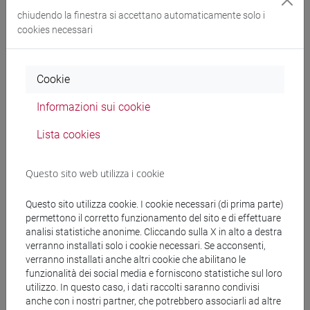
chiudendo la finestra si accettano automaticamente solo i
cookies necessari
Docenti
Cookie
docente non assegnato
- 30h Lezione
Informazioni sui cookie
Materiali didattici
Lista cookies
Materiali su Moodle
Questo sito web utilizza i cookie
Questo sito utilizza cookie. I cookie necessari (di prima parte)
permettono il corretto funzionamento del sito e di effettuare
Corsi di studio e percorsi
analisi statistiche anonime. Cliccando sulla X in alto a destra
verranno installati solo i cookie necessari. Se acconsenti,
[LM3] LINGUE E LETTERATURE EUROPEE,
verranno installati anche altri cookie che abilitano le
AMERICANE E POSTCOLONIALI - Laurea
funzionalità dei social media e forniscono statistiche sul loro
magistrale (DM270)
utilizzo. In questo caso, i dati raccolti saranno condivisi
anche con i nostri partner, che potrebbero associarli ad altre
letterature e culture