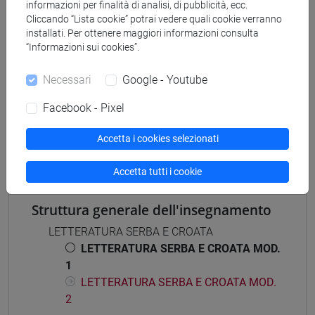
informazioni per finalità di analisi, di pubblicità, ecc.
Cliccando “Lista cookie” potrai vedere quali cookie verranno
installati. Per ottenere maggiori informazioni consulta
“Informazioni sui cookies”.
Insegnamenti mutuati
Necessari
Google - Youtube
LETTERATURA SERBA E CROATA [LM004Z]
Facebook - Pixel
STORIA DELLE CULTURE DELL'AREA POST-
JUGOSLAVA [LM2870]
Accetta i cookies selezionati
Accetta tutti i cookie
Struttura generale dell'insegnamento
LETTERATURA SERBA E CROATA
LETTERATURA SERBA E CROATA MOD.
1
LETTERATURA SERBA E CROATA MOD.
2