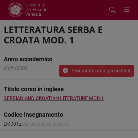
Università
Ca' Foscari
Venezia
LETTERATURA SERBA E
CROATA MOD. 1
Anno accademico
2022/2023
Programmi anni precedenti
Titolo corso in inglese
SERBIAN AND CROATIAN LITERATURE MOD.1
Codice insegnamento
LM001Z
(AF:388539 AR:203818)