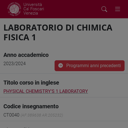
Università
Ca' Foscari
Venezia
LABORATORIO DI CHIMICA
FISICA 1
Anno accademico
2023/2024
Programmi anni precedenti
Titolo corso in inglese
PHYSICAL CHEMISTRY'S 1 LABORATORY
Codice insegnamento
CT0040
(AF:389638 AR:205232)