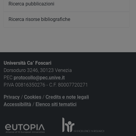
Ricerca pubblicazioni
Ricerca risorse bibliografiche
Università Ca’ Foscari
Dorsoduro 3246, 30123 Venezia
PEC
protocollo@pec.unive.it
P.IVA 00816350276 - C.F. 80007720271
Privacy
/
Cookies
/
Credits e note legali
Accessibilità
/
Elenco siti tematici