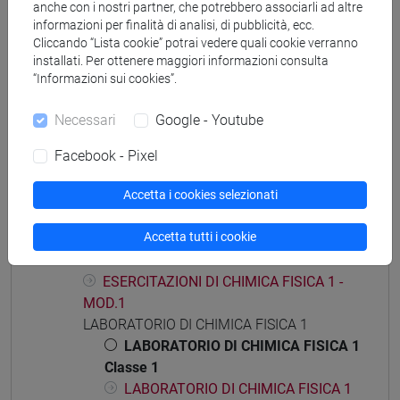
[CT7] CHIMICA E TECNOLOGIE SOSTENIBILI -
anche con i nostri partner, che potrebbero associarli ad altre
Laurea
informazioni per finalità di analisi, di pubblicità, ecc.
Cliccando “Lista cookie” potrai vedere quali cookie verranno
percorso comune
installati. Per ottenere maggiori informazioni consulta
“Informazioni sui cookies”.
Necessari
Google - Youtube
Struttura generale dell'insegnamento
Facebook - Pixel
CHIMICA FISICA 1 E LABORATORIO
CHIMICA FISICA 1 E LABORATORIO -
Accetta i cookies selezionati
MOD.1
Accetta tutti i cookie
CHIMICA FISICA 1 E LABORATORIO -
MOD.2
ESERCITAZIONI DI CHIMICA FISICA 1 -
MOD.1
LABORATORIO DI CHIMICA FISICA 1
LABORATORIO DI CHIMICA FISICA 1
Classe 1
LABORATORIO DI CHIMICA FISICA 1