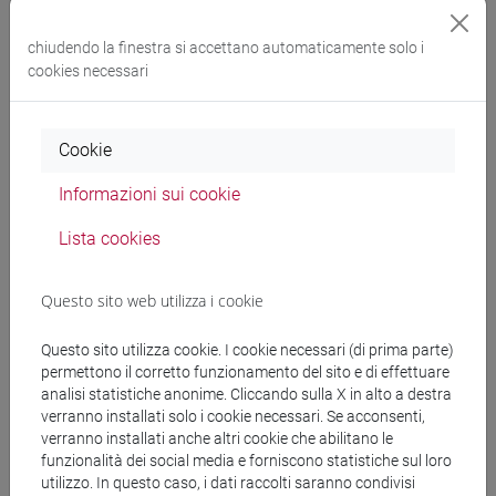
chiudendo la finestra si accettano automaticamente solo i
Docenti
cookies necessari
DE LORENZI Alessandra
- 36h Laboratorio
Cookie
PUPPULIN Leonardo
- 36h Laboratorio, in
Informazioni sui cookie
copresenza
Lista cookies
Materiali didattici
Questo sito web utilizza i cookie
Questo sito utilizza cookie. I cookie necessari (di prima parte)
Materiali su Moodle
permettono il corretto funzionamento del sito e di effettuare
analisi statistiche anonime. Cliccando sulla X in alto a destra
verranno installati solo i cookie necessari. Se acconsenti,
verranno installati anche altri cookie che abilitano le
Corsi di studio e percorsi
funzionalità dei social media e forniscono statistiche sul loro
utilizzo. In questo caso, i dati raccolti saranno condivisi