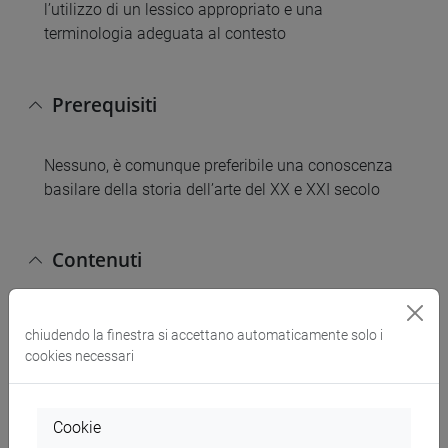
l’utilizzo di un lessico appropriato e una
terminologia adeguata al contesto
Prerequisiti
Nessuno, è comunque preferibile una conoscenza
basilare della storia dell’arte del XX e XXI secolo
Contenuti
Il modulo si prefigura come uno studio del sistema
chiudendo la finestra si accettano automaticamente solo i
dell’arte contemporanea in prospettiva storica e in
cookies necessari
un contesto internazionale, attraverso un’analisi
comparata degli argomenti affrontati a lezione, in
un arco cronologico compreso tra l'inizio e la
Cookie
seconda metà del Novecento.