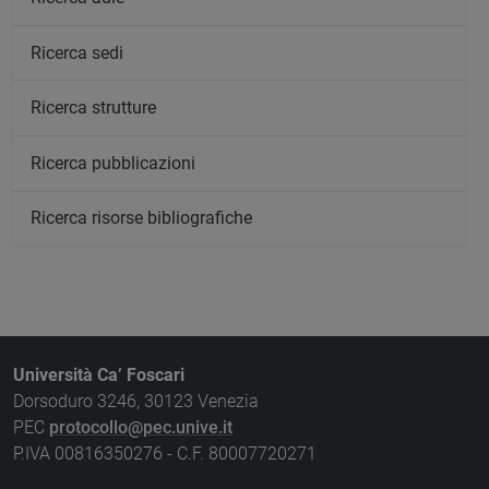
Ricerca sedi
Ricerca strutture
Ricerca pubblicazioni
Ricerca risorse bibliografiche
Università Ca’ Foscari
Dorsoduro 3246, 30123 Venezia
PEC
protocollo@pec.unive.it
P.IVA 00816350276 - C.F. 80007720271