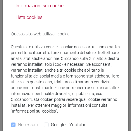
Informazioni sui cookie
Testi di riferimento
Lista cookies
Questo sito web utilizza i cookie
Appunti delle lezioni.
Capitoli indicati dal docente all'inizio del corso di:
Questo sito utilizza cookie. I cookie necessari (di prima parte)
Hal Foster, Rosalind Krauss, Yve-Alain Bois,
permettono il corretto funzionamento del sito e di effettuare
Benjamin Buchloch, David Joselit, Arte dal 1900:
analisi statistiche anonime. Cliccando sulla X in alto a destra
modernismo, antimodernismo, postmodernismo, a
verranno installati solo i cookie necessari. Se acconsenti,
verranno installati anche altri cookie che abilitano le
cura di Elio Grazioli, Bologna, Zanichelli, 2016 (o
funzionalità dei social media e forniscono statistiche sul loro
edizioni precedenti)
utilizzo. In questo caso, i dati raccolti saranno condivisi
anche con i nostri partner, che potrebbero associarli ad altre
Ulteriore materiale bibliografico verrà comunicato e
informazioni per finalità di analisi, di pubblicità, ecc.
fornito all'inizio del corso.
Cliccando “Lista cookie” potrai vedere quali cookie verranno
installati. Per ottenere maggiori informazioni consulta
“Informazioni sui cookies”.
Integrazione bibliografica obbligatoria per i/le non
frequentanti: Filiberto Menna, La linea analitica
Necessari
Google - Youtube
dell'arte moderna, Torino, Einaudi, 1975 (o edizioni