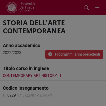
Università
Ca' Foscari
Venezia
STORIA DELL'ARTE
CONTEMPORANEA
Anno accademico
2022/2023
Programmi anni precedenti
Titolo corso in inglese
CONTEMPORARY ART HISTORY - I
Codice insegnamento
FT0229
(AF:392249 AR:208654)