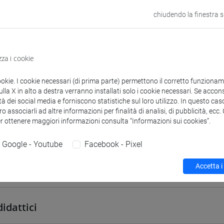
VENEZIA
chiudendo la finestra 
odle
Link allo spazio del corso
zza i cookie
ookie. I cookie necessari (di prima parte) permettono il corretto funzionamen
la X in alto a destra verranno installati solo i cookie necessari. Se accons
tà dei social media e forniscono statistiche sul loro utilizzo. In questo cas
 corsi di laurea
Programma
o associarli ad altre informazioni per finalità di analisi, di pubblicità, ecc
er ottenere maggiori informazioni consulta “Informazioni sui cookies”.
Google - Youtube
Facebook - Pixel
Accetta i
Luca Maria
- 30h Lezione
didattici