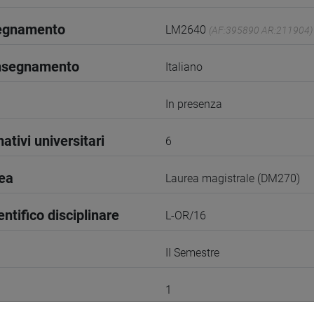
segnamento
LM2640
(AF:395890 AR:211904)
insegnamento
Italiano
In presenza
ativi universitari
6
rea
Laurea magistrale (DM270)
entifico disciplinare
L-OR/16
II Semestre
1