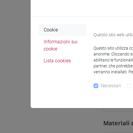
Sede
Spazio Mo
Cookie
Questo sito web utili
Informazioni sui
Questo sito utilizza c
cookie
anonime. Cliccando sul
abilitano le funzionali
Lista cookies
Docenti e
partner, che potrebber
verranno installati. P
Docenti
Necessari
OLIVIERI 
Materiali 