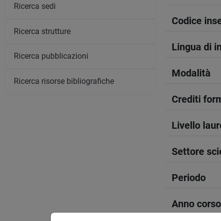
Ricerca sedi
Codice in
Ricerca strutture
Lingua di 
Ricerca pubblicazioni
Modalità
Ricerca risorse bibliografiche
Crediti form
Livello lau
Settore sci
Periodo
Anno corso