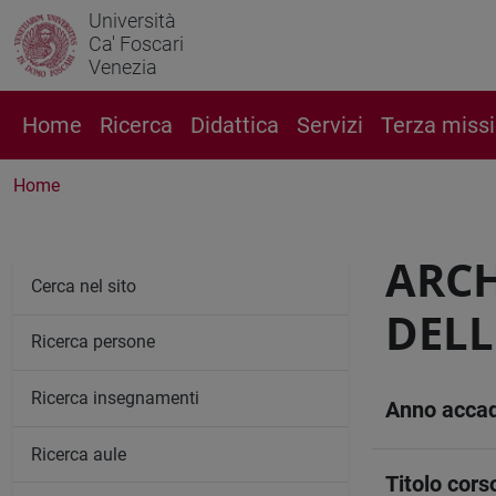
Università
Ca' Foscari
Venezia
Home
Ricerca
Didattica
Servizi
Terza miss
Home
ARCH
Cerca nel sito
DELL
Ricerca persone
Ricerca insegnamenti
Anno acca
Ricerca aule
Titolo cors