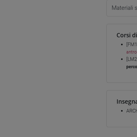
Materiali
Corsi d
[FM1
antro
[LM2
perc
Insegn
ARCH