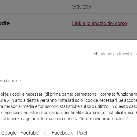
VENEZIA
odle
Link allo spazio del corso
chiudendo la finestra 
 corsi di laurea
Programma
zza i cookie
ookie. I cookie necessari (di prima parte) permettono il corretto funzionamen
la X in alto a destra verranno installati solo i cookie necessari. Se accons
LLO Lorenzo
tà dei social media e forniscono statistiche sul loro utilizzo. In questo cas
- 30h Lezione
o associarli ad altre informazioni per finalità di analisi, di pubblicità, ecc
er ottenere maggiori informazioni consulta “Informazioni sui cookies”.
didattici
Google - Youtube
Facebook - Pixel