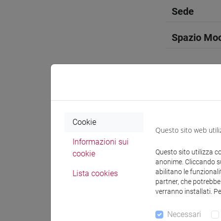
Sede
Spazio Mo
Docenti e
Cookie
Questo sito web utili
Informazioni sui
Docenti
Questo sito utilizza c
cookie
anonime. Cliccando sul
BASTIANE
abilitano le funzionali
Lista cookies
partner, che potrebber
verranno installati. P
Materiali 
Necessari