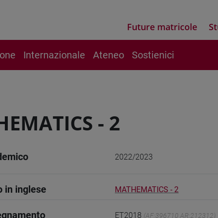
Future matricole
St
ione
Internazionale
Ateneo
Sostienici
EMATICS - 2
demico
2022/2023
o in inglese
MATHEMATICS - 2
segnamento
ET2018
(AF:396710 AR:212312)