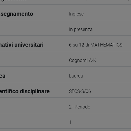
insegnamento
Inglese
In presenza
ativi universitari
6 su 12 di MATHEMATICS
Cognomi A-K
rea
Laurea
entifico disciplinare
SECS-S/06
2° Periodo
1