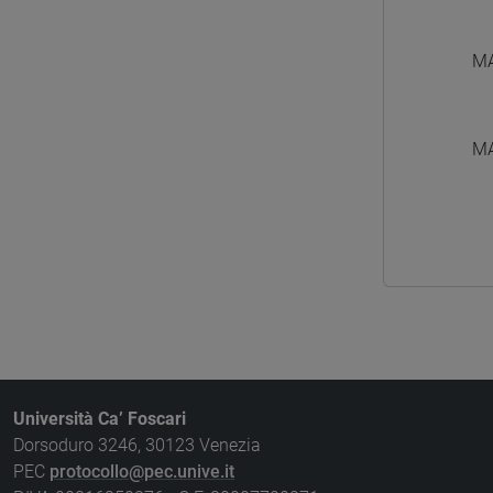
MA
MA
Università Ca’ Foscari
Dorsoduro 3246, 30123 Venezia
PEC
protocollo@pec.unive.it