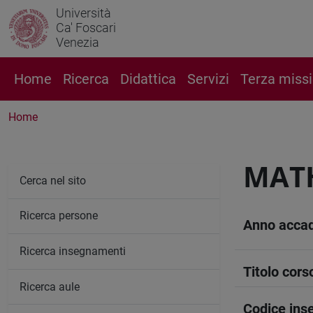
Università
Ca' Foscari
Venezia
Home
Ricerca
Didattica
Servizi
Terza miss
Home
MATH
Cerca nel sito
Ricerca persone
Anno acca
Ricerca insegnamenti
Titolo cors
Ricerca aule
Codice in