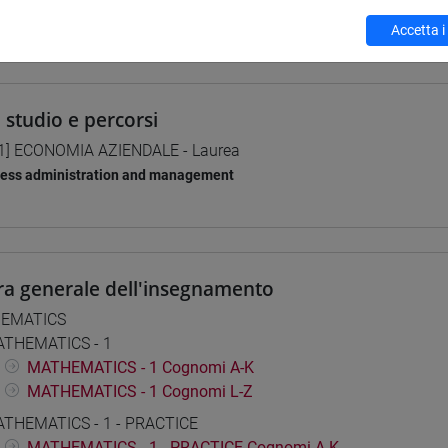
 su Moodle
Accetta i
i studio e percorsi
1] ECONOMIA AZIENDALE - Laurea
ness administration and management
ra generale dell'insegnamento
EMATICS
THEMATICS - 1
MATHEMATICS - 1 Cognomi A-K
MATHEMATICS - 1 Cognomi L-Z
THEMATICS - 1 - PRACTICE
MATHEMATICS - 1 - PRACTICE Cognomi A-K