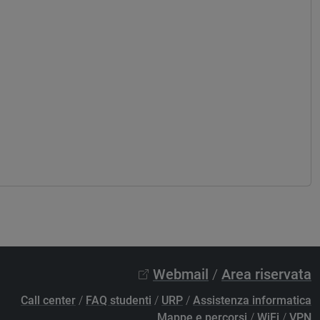
Webmail
/
Area riservata
Call center
/
FAQ studenti
/
URP
/
Assistenza informatica
Mappe e percorsi
/
WiFi
/
VPN