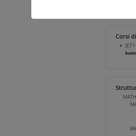
Materiali
Corsi d
[ET1
busi
Struttu
MATH
MA
MA