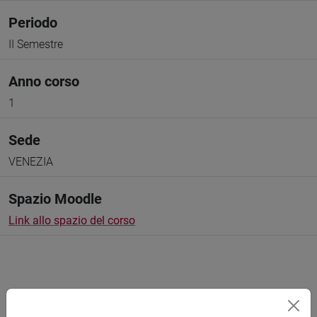
Periodo
II Semestre
Anno corso
1
Sede
VENEZIA
Spazio Moodle
Link allo spazio del corso