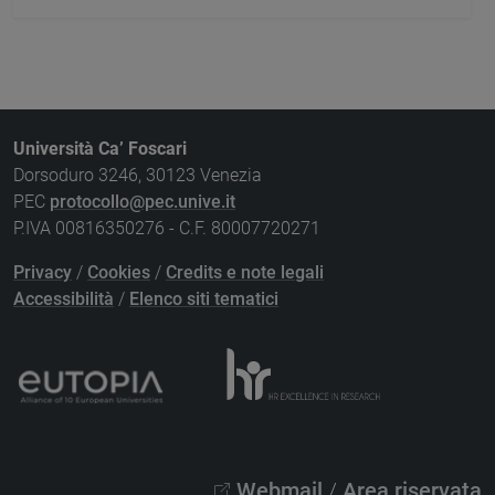
Università Ca’ Foscari
Dorsoduro 3246, 30123 Venezia
PEC
protocollo@pec.unive.it
P.IVA 00816350276 - C.F. 80007720271
Privacy
/
Cookies
/
Credits e note legali
Accessibilità
/
Elenco siti tematici
Webmail
/
Area riservata