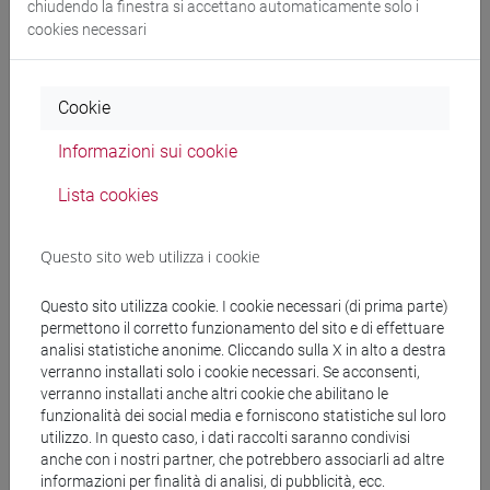
Docenti e corsi di laurea
chiudendo la finestra si accettano automaticamente solo i
cookies necessari
Programma
Cookie
Docenti
Informazioni sui cookie
TONGHINI Cristina
- 30h Lezione
Lista cookies
Questo sito web utilizza i cookie
Materiali didattici
Questo sito utilizza cookie. I cookie necessari (di prima parte)
permettono il corretto funzionamento del sito e di effettuare
Materiali su Moodle
analisi statistiche anonime. Cliccando sulla X in alto a destra
verranno installati solo i cookie necessari. Se acconsenti,
verranno installati anche altri cookie che abilitano le
funzionalità dei social media e forniscono statistiche sul loro
Corsi di studio e percorsi
utilizzo. In questo caso, i dati raccolti saranno condivisi
anche con i nostri partner, che potrebbero associarli ad altre
[FM2] SCIENZE DELL'ANTICHITÀ:
informazioni per finalità di analisi, di pubblicità, ecc.