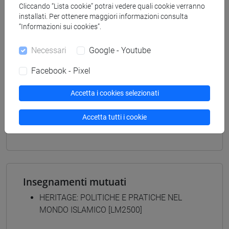
LETTERATURE, STORIA E ARCHEOLOGIA -
Cliccando “Lista cookie” potrai vedere quali cookie verranno
Laurea magistrale (DM270)
installati. Per ottenere maggiori informazioni consulta
archeologia
“Informazioni sui cookies”.
[LM20] LINGUE E CIVILTÀ DELL'ASIA E
DELL'AFRICA MEDITERRANEA - Laurea
Necessari
Google - Youtube
magistrale (DM270)
Facebook - Pixel
vicino e medio oriente
[LM80] STUDI TRANSMEDITERRANEI:
Accetta i cookies selezionati
MIGRAZIONE, COOPERAZIONE E SVILUPPO -
Laurea magistrale (DM270)
Accetta tutti i cookie
percorso comune
Insegnamenti mutuati
HERITAGE: POLITICHE E PRATICHE NEL
MONDO ISLAMICO [LM2500]