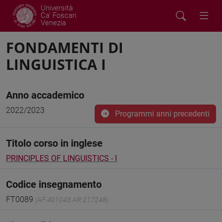
Università
Ca' Foscari
Venezia
FONDAMENTI DI
LINGUISTICA I
Anno accademico
2022/2023
Programmi anni precedenti
Titolo corso in inglese
PRINCIPLES OF LINGUISTICS - I
Codice insegnamento
FT0089
(AF:401043 AR:217248)