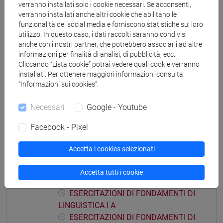
[FT3] LETTERE - Laurea
verranno installati solo i cookie necessari. Se acconsenti,
percorso comune
verranno installati anche altri cookie che abilitano le
funzionalità dei social media e forniscono statistiche sul loro
utilizzo. In questo caso, i dati raccolti saranno condivisi
anche con i nostri partner, che potrebbero associarli ad altre
informazioni per finalità di analisi, di pubblicità, ecc.
Cliccando “Lista cookie” potrai vedere quali cookie verranno
Insegnamenti mutuati
installati. Per ottenere maggiori informazioni consulta
“Informazioni sui cookies”.
FONDAMENTI DI LINGUISTICA I [FT0090]
Necessari
Google - Youtube
Facebook - Pixel
Struttura generale dell'insegnamento
Accetta i cookies selezionati
FONDAMENTI DI LINGUISTICA
ESERCITAZIONI DI FONDAMENTI DI
Accetta tutti i cookie
LINGUISTICA I
ESERCITAZIONI DI FONDAMENTI DI
LINGUISTICA I A
ESERCITAZIONI DI FONDAMENTI DI