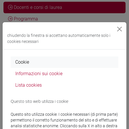
Docenti e corsi di laurea
Programma
chiudendo la finestra si accettano automaticamente solo i
Docenti
cookies necessari
MARINETTI Anna
- 30h Lezione
Cookie
Informazioni sui cookie
Materiali didattici
Lista cookies
Materiali su Moodle
Questo sito web utilizza i cookie
Questo sito utilizza cookie. I cookie necessari (di prima parte)
Corsi di studio e percorsi
permettono il corretto funzionamento del sito e di effettuare
analisi statistiche anonime. Cliccando sulla X in alto a destra