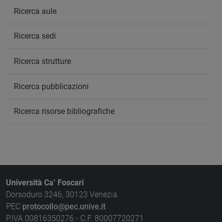
Ricerca aule
Ricerca sedi
Ricerca strutture
Ricerca pubblicazioni
Ricerca risorse bibliografiche
Università Ca’ Foscari
Dorsoduro 3246, 30123 Venezia
PEC
protocollo@pec.unive.it
P.IVA 00816350276 - C.F. 80007720271