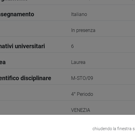
insegnamento
Italiano
In presenza
ativi universitari
6
rea
Laurea
entifico disciplinare
M-STO/09
4° Periodo
VENEZIA
odle
Link allo spazio del corso
chiudendo la finestra 