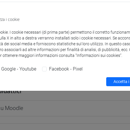
zza i cookie
 corsi di laurea
Programma
ookie. I cookie necessari (di prima parte) permettono il corretto funzionamen
la X in alto a destra verranno installati solo i cookie necessari. Se accons
tà dei social media e forniscono statistiche sul loro utilizzo. In questo cas
o associarli ad altre informazioni per finalità di analisi, di pubblicità, ecc
er ottenere maggiori informazioni consulta “Informazioni sui cookies”.
Google - Youtube
Facebook - Pixel
S Flavia
- 30h Lezione
Accetta i
didattici
 su Moodle