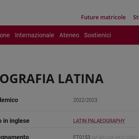
Future matricole
St
ione
Internazionale
Ateneo
Sostienici
OGRAFIA LATINA
demico
2022/2023
o in inglese
LATIN PALAEOGRAPHY
segnamento
FT0153
(AF:401193 AR:217392)