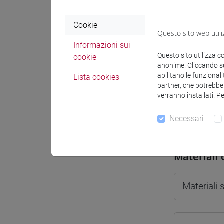
Cookie
Questo sito web utili
Informazioni sui
Docenti e
Questo sito utilizza c
cookie
anonime. Cliccando sul
abilitano le funzionali
Lista cookies
partner, che potrebber
Docenti
verranno installati. P
Necessari
DE RUBEI
Materiali 
Materiali