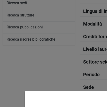
Ricerca sedi
Lingua di 
Ricerca strutture
Modalità
Ricerca pubblicazioni
Crediti form
Ricerca risorse bibliografiche
Livello lau
Settore sci
Periodo
Sede
Spazio Mo