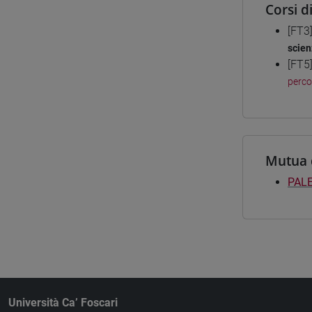
Corsi d
[FT3
scien
[FT5
perc
Mutua 
PALE
Università Ca’ Foscari