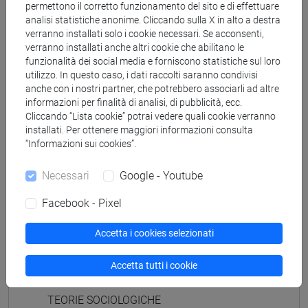
[FT2] FILOSOFIA - Laurea
permettono il corretto funzionamento del sito e di effettuare
filosofia
/
filosofia e storia
/
filosofia e scienze
analisi statistiche anonime. Cliccando sulla X in alto a destra
verranno installati solo i cookie necessari. Se acconsenti,
umane
/
filosofia e storia
verranno installati anche altri cookie che abilitano le
[FT5] STORIA - Laurea
funzionalità dei social media e forniscono statistiche sul loro
antropologico
/
storico - dall'egemonia europea alla
utilizzo. In questo caso, i dati raccolti saranno condivisi
mondializzazione
anche con i nostri partner, che potrebbero associarli ad altre
informazioni per finalità di analisi, di pubblicità, ecc.
Cliccando “Lista cookie” potrai vedere quali cookie verranno
installati. Per ottenere maggiori informazioni consulta
“Informazioni sui cookies”.
Mutua da
Necessari
Google - Youtube
TEORIE SOCIOLOGICHE I GRUPPO DI LAVORO
[FT0517]
Facebook - Pixel
Accetta i cookies selezionati
Accetta tutti i cookie
Struttura generale dell'insegnamento
TEORIE SOCIOLOGICHE