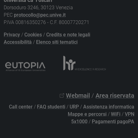
Università Ca’ Foscari
Dorsoduro 3246, 30123 Venezia
PEC
protocollo@pec.unive.it
P.IVA 00816350276 - C.F. 80007720271
Privacy
/
Cookies
/
Credits e note legali
Accessibilità
/
Elenco siti tematici
Webmail
/
Area riservata
Call center
/
FAQ studenti
/
URP
/
Assistenza informatica
Mappe e percorsi
/
WiFi
/
VPN
5x1000
/
Pagamenti pagoPA