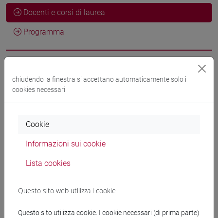
Docenti e corsi di laurea
Programma
Docenti
chiudendo la finestra si accettano automaticamente solo i
cookies necessari
PASIAN Pamela
- 10h Lezione
Cookie
Materiali didattici
Informazioni sui cookie
Materiali su Moodle
Lista cookies
Questo sito web utilizza i cookie
Corsi di studio e percorsi
Questo sito utilizza cookie. I cookie necessari (di prima parte)