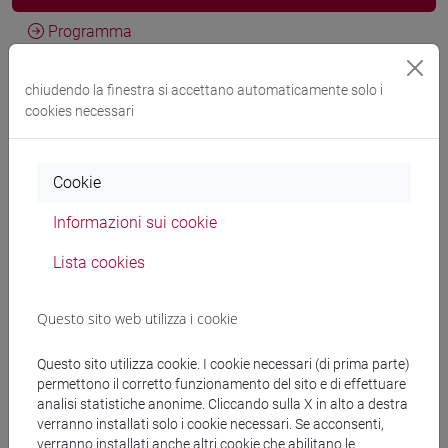
Programma
chiudendo la finestra si accettano automaticamente solo i
Docenti
cookies necessari
KANG Soon Haeng
- 30h Lezione
Cookie
Informazioni sui cookie
Materiali didattici
Lista cookies
Materiali su Moodle
Questo sito web utilizza i cookie
Questo sito utilizza cookie. I cookie necessari (di prima parte)
Corsi di studio e percorsi
permettono il corretto funzionamento del sito e di effettuare
analisi statistiche anonime. Cliccando sulla X in alto a destra
[LT40] LINGUE, CULTURE E SOCIETÀ DELL'ASIA
verranno installati solo i cookie necessari. Se acconsenti,
E DELL'AFRICA MEDITERRANEA - Laurea
verranno installati anche altri cookie che abilitano le