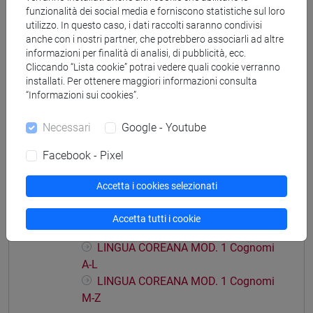
funzionalità dei social media e forniscono statistiche sul loro
cina
/
giappone
/
giappone
/
cina
utilizzo. In questo caso, i dati raccolti saranno condivisi
anche con i nostri partner, che potrebbero associarli ad altre
informazioni per finalità di analisi, di pubblicità, ecc.
Cliccando “Lista cookie” potrai vedere quali cookie verranno
installati. Per ottenere maggiori informazioni consulta
Mutua da
“Informazioni sui cookies”.
LINGUA COREANA MOD. 2 [LT001J]
Necessari
Google - Youtube
Facebook - Pixel
Accetta i cookies selezionati
Struttura generale dell'insegnamento
LINGUA COREANA
Accetta tutti i cookie
LINGUA COREANA MOD. 1
LINGUA COREANA MOD. 1 Cognomi
A-L
LINGUA COREANA MOD. 1 Cognomi
M-Z