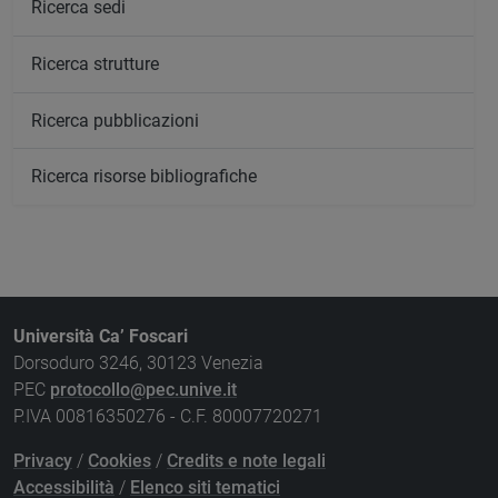
Ricerca sedi
Ricerca strutture
Ricerca pubblicazioni
Ricerca risorse bibliografiche
Università Ca’ Foscari
Dorsoduro 3246, 30123 Venezia
PEC
protocollo@pec.unive.it
P.IVA 00816350276 - C.F. 80007720271
Privacy
/
Cookies
/
Credits e note legali
Accessibilità
/
Elenco siti tematici