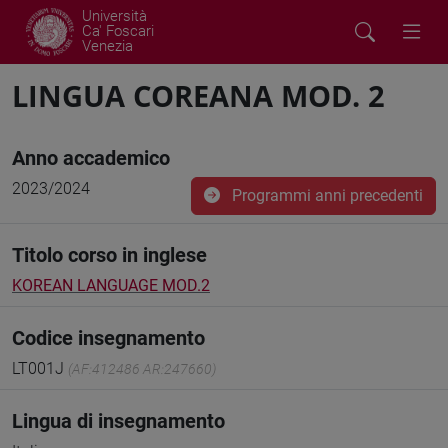
Università
Ca' Foscari
Venezia
LINGUA COREANA MOD. 2
Anno accademico
2023/2024
Programmi anni precedenti
Titolo corso in inglese
KOREAN LANGUAGE MOD.2
Codice insegnamento
LT001J
(AF:412486 AR:247660)
Lingua di insegnamento