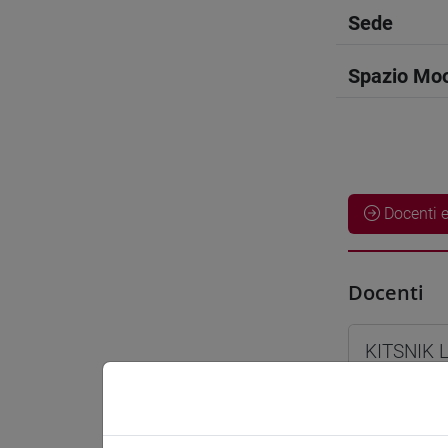
Sede
Spazio Mo
Docenti e
Docenti
KITSNIK L
Materiali 