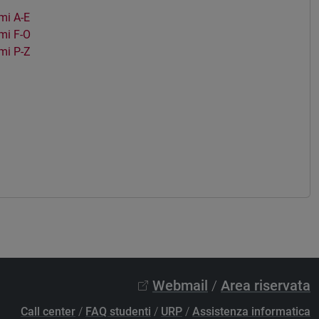
mi A-E
mi F-O
mi P-Z
Webmail
/
Area riservata
Call center
/
FAQ studenti
/
URP
/
Assistenza informatica