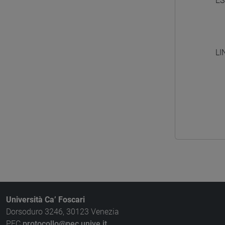
ES
LI
Università Ca’ Foscari
Dorsoduro 3246, 30123 Venezia
PEC
protocollo@pec.unive.it