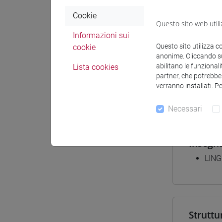
Materiali
Cookie
Questo sito web utili
Informazioni sui
Questo sito utilizza c
cookie
anonime. Cliccando sul
Corsi d
abilitano le funzionali
Lista cookies
[LT4
partner, che potrebber
verranno installati. P
giap
Necessari
Insegn
LING
Struttu