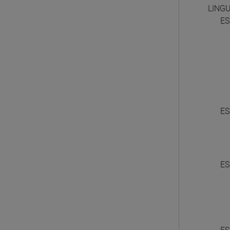
LING
ES
ES
ES