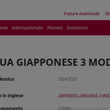
Future matricole
St
ione
Internazionale
Ateneo
Sostienici
UA GIAPPONESE 3 MOD
demico
2024/2025
o in inglese
JAPANESE LANGUAGE 3 MOD
segnamento
LT006N
(AF:412858 AR:223886)