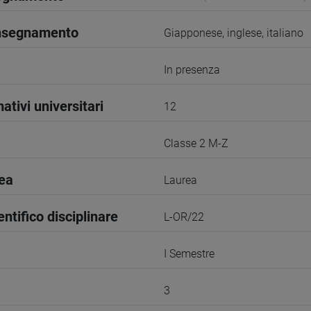
insegnamento
Giapponese, inglese, italiano
In presenza
ativi universitari
12
Classe 2 M-Z
rea
Laurea
entifico disciplinare
L-OR/22
I Semestre
3