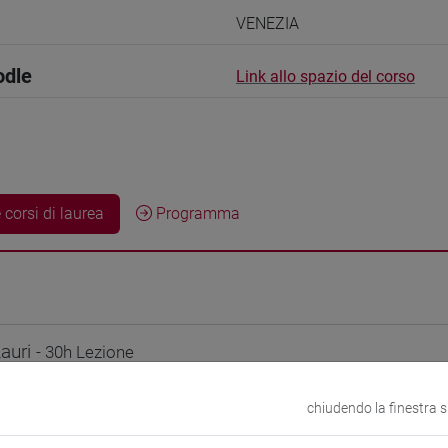
VENEZIA
odle
Link allo spazio del corso
 corsi di laurea
Programma
auri
- 30h Lezione
chiudendo la finestra 
didattici