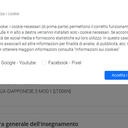
 su Moodle
zza i cookie
ookie. I cookie necessari (di prima parte) permettono il corretto funzionamen
la X in alto a destra verranno installati solo i cookie necessari. Se accons
i studio e percorsi
tà dei social media e forniscono statistiche sul loro utilizzo. In questo cas
0] LINGUE, CULTURE E SOCIETÀ DELL'ASIA E DELL'AFRICA MEDI
o associarli ad altre informazioni per finalità di analisi, di pubblicità, ecc
er ottenere maggiori informazioni consulta “Informazioni sui cookies”.
pone
/
giappone
/
giappone
Google - Youtube
Facebook - Pixel
Accetta i
amenti mutuati
UA GIAPPONESE 3 MOD.1 [LT006N]
ra generale dell'insegnamento