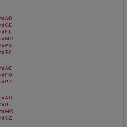
mi A-B
i C-E
i F-L
mi M-O
mi P-S
i T-Z
i A-E
mi F-O
mi P-Z
mi A-C
mi D-L
mi M-R
mi S-Z