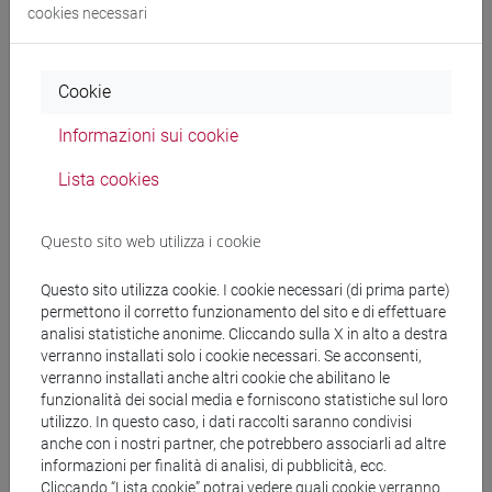
CASELLATO Alessandro
- 30h Lezione
cookies necessari
Materiali didattici
Cookie
Informazioni sui cookie
Materiali su Moodle
Lista cookies
Corsi di studio e percorsi
Questo sito web utilizza i cookie
[FM10] ANTROPOLOGIA CULTURALE,
Questo sito utilizza cookie. I cookie necessari (di prima parte)
ETNOLOGIA, ETNOLINGUISTICA - Laurea
permettono il corretto funzionamento del sito e di effettuare
magistrale (DM270)
analisi statistiche anonime. Cliccando sulla X in alto a destra
percorso generico
/
percorso generico
verranno installati solo i cookie necessari. Se acconsenti,
verranno installati anche altri cookie che abilitano le
[FM4] FILOLOGIA E LETTERATURA ITALIANA -
funzionalità dei social media e forniscono statistiche sul loro
Laurea magistrale (DM270)
utilizzo. In questo caso, i dati raccolti saranno condivisi
moderno-contemporaneo
anche con i nostri partner, che potrebbero associarli ad altre
[FM40] FILOLOGIA, LINGUISTICA E
informazioni per finalità di analisi, di pubblicità, ecc.
LETTERATURA ITALIANA - Laurea magistrale
Cliccando “Lista cookie” potrai vedere quali cookie verranno