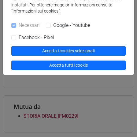
installati. Per ottenere maggiori informazioni consulta
(DM270)
“Informazioni sui cookies”.
moderno-contemporaneo
[FM7] STORIA DAL MEDIOEVO ALL'ETÀ
Necessari
Google - Youtube
CONTEMPORANEA - Laurea magistrale
(DM270)
Facebook - Pixel
percorso comune
/
percorso comune
[FM9] STORIA DELLE ARTI E CONSERVAZIONE
Accetta i cookies selezionati
DEI BENI ARTISTICI - Laurea magistrale
(DM270)
Accetta tutti i cookie
contemporaneo
Mutua da
STORIA ORALE [FM0229]