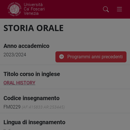
Università
Ca' Foscari
Venezia
STORIA ORALE
Anno accademico
2023/2024
Programmi anni precedenti
Titolo corso in inglese
ORAL HISTORY
Codice insegnamento
FM0229
(AF:415833 AR:253445)
Lingua di insegnamento