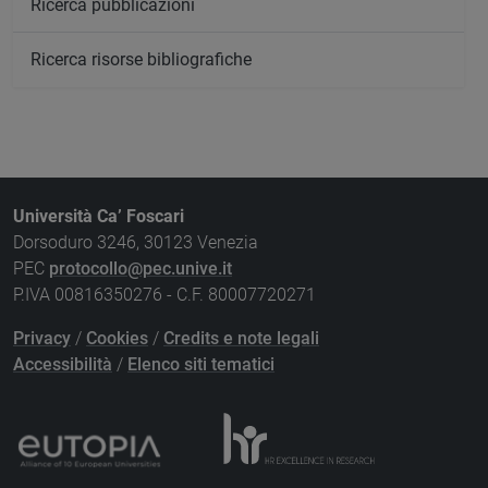
Ricerca pubblicazioni
Ricerca risorse bibliografiche
Università Ca’ Foscari
Dorsoduro 3246, 30123 Venezia
PEC
protocollo@pec.unive.it
P.IVA 00816350276 - C.F. 80007720271
Privacy
/
Cookies
/
Credits e note legali
Accessibilità
/
Elenco siti tematici