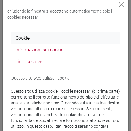
CHINA - Laurea magistrale (DM270)
percorso comune
chiudendo la finestra si accettano automaticamente solo i
cookies necessari
Cookie
Struttura generale dell'insegnamento
LINGUA CINESE AVANZATA PER LA GESTIONE
Informazioni sui cookie
AZIENDALE 1 MOD. 1
Lista cookies
ESERCITAZIONI A DI LINGUA CINESE
AVANZATA PER LA GESTIONE AZIENDALE 1
Questo sito web utilizza i cookie
MOD. 1
ESERCITAZIONI A DI LINGUA CINESE
Questo sito utilizza cookie. I cookie necessari (di prima parte)
AVANZATA PER LA GESTIONE
permettono il corretto funzionamento del sito e di effettuare
AZIENDALE 1 MOD. 1 Cognomi A-L
analisi statistiche anonime. Cliccando sulla X in alto a destra
ESERCITAZIONI A DI LINGUA CINESE
verranno installati solo i cookie necessari. Se acconsenti,
AVANZATA PER LA GESTIONE
verranno installati anche altri cookie che abilitano le
AZIENDALE 1 MOD. 1 Cognomi M-Z
funzionalità dei social media e forniscono statistiche sul loro
utilizzo. In questo caso, i dati raccolti saranno condivisi
ESERCITAZIONI B DI LINGUA CINESE