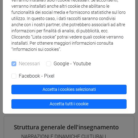
verranno installati solo i cookie necessari. Se acconsenti,
magistrale (DM270)
verranno installati anche altri cookie che abilitano le
antropologia dell'asia
funzionalità dei social media e forniscono statistiche sul loro
[LM20] LINGUE E CIVILTÀ DELL'ASIA E
utilizzo. In questo caso, i dati raccolti saranno condivisi
anche con i nostri partner, che potrebbero associarli ad altre
DELL'AFRICA MEDITERRANEA - Laurea
informazioni per finalità di analisi, di pubblicità, ecc.
magistrale (DM270)
Cliccando “Lista cookie” potrai vedere quali cookie verranno
vicino e medio oriente
installati. Per ottenere maggiori informazioni consulta
“Informazioni sui cookies”.
Necessari
Google - Youtube
Insegnamenti mutuati
Facebook - Pixel
ESERCITAZIONI 1A DI NARRAZIONI E
Accetta i cookies selezionati
DINAMICHE CULTURALI (PERSIANO) [LM250T]
Accetta tutti i cookie
Struttura generale dell'insegnamento
NARRAZIONI E DINAMICHE CULTURALI