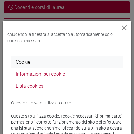
Docenti e corsi di laurea
Esperti linguistici
chiudendo la finestra si accettano automaticamente solo i
cookies necessari
HEIDARI Mojgan
- 60h Esercitazioni
Cookie
Materiali didattici
Informazioni sui cookie
Lista cookies
Materiali su Moodle
Questo sito web utilizza i cookie
Corsi di studio e percorsi
Questo sito utilizza cookie. I cookie necessari (di prima parte)
permettono il corretto funzionamento del sito e di effettuare
[FM10] ANTROPOLOGIA CULTURALE,
analisi statistiche anonime. Cliccando sulla X in alto a destra
ETNOLOGIA, ETNOLINGUISTICA - Laurea