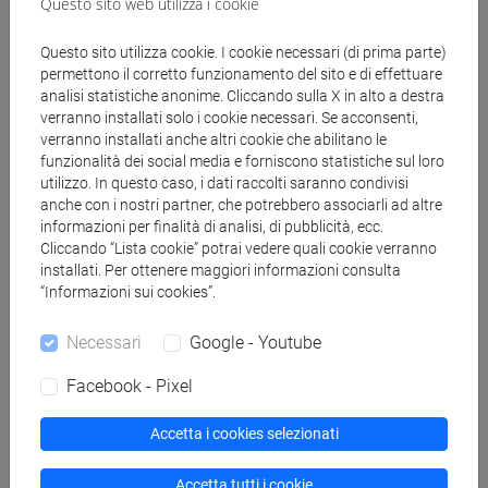
Questo sito web utilizza i cookie
antropologia dell'asia
[LM20] LINGUE E CIVILTÀ DELL'ASIA E
Questo sito utilizza cookie. I cookie necessari (di prima parte)
DELL'AFRICA MEDITERRANEA - Laurea
permettono il corretto funzionamento del sito e di effettuare
magistrale (DM270)
analisi statistiche anonime. Cliccando sulla X in alto a destra
vicino e medio oriente
verranno installati solo i cookie necessari. Se acconsenti,
verranno installati anche altri cookie che abilitano le
[LM80] STUDI TRANSMEDITERRANEI:
funzionalità dei social media e forniscono statistiche sul loro
MIGRAZIONE, COOPERAZIONE E SVILUPPO -
utilizzo. In questo caso, i dati raccolti saranno condivisi
Laurea magistrale (DM270)
anche con i nostri partner, che potrebbero associarli ad altre
percorso comune
informazioni per finalità di analisi, di pubblicità, ecc.
Cliccando “Lista cookie” potrai vedere quali cookie verranno
installati. Per ottenere maggiori informazioni consulta
“Informazioni sui cookies”.
Insegnamenti mutuati
Necessari
Google - Youtube
ESERCITAZIONI 2B DI NARRAZIONI E
Facebook - Pixel
DINAMICHE CULTURALI (TURCO) [LM2504]
Accetta i cookies selezionati
Accetta tutti i cookie