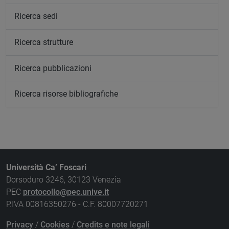
Ricerca sedi
Ricerca strutture
Ricerca pubblicazioni
Ricerca risorse bibliografiche
Università Ca’ Foscari
Dorsoduro 3246, 30123 Venezia
PEC
protocollo@pec.unive.it
P.IVA 00816350276 - C.F. 80007720271
Privacy
/
Cookies
/
Credits e note legali