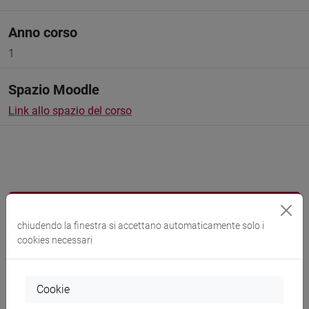
Anno corso
1
Spazio Moodle
Link allo spazio del corso
Docenti e corsi di laurea
chiudendo la finestra si accettano automaticamente solo i
Programma
cookies necessari
Docenti
Cookie