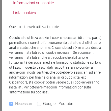
Informazioni sui cookie
CANCELLIERI Giulia
- 30h Lezione
Lista cookies
Materiali didattici
Questo sito web utilizza i cookie
Materiali su Moodle
Questo sito utilizza cookie. I cookie necessari (di prima parte)
permettono il corretto funzionamento del sito e di effettuare
analisi statistiche anonime. Cliccando sulla X in alto a destra
verranno installati solo i cookie necessari. Se acconsenti,
verranno installati anche altri cookie che abilitano le
Corsi di studio e percorsi
funzionalità dei social media e forniscono statistiche sul loro
utilizzo. In questo caso, i dati raccolti saranno condivisi
[EM3] ECONOMIA E GESTIONE DELLE ARTI E
anche con i nostri partner, che potrebbero associarli ad altre
DELLE ATTIVITÀ CULTURALI - Laurea
informazioni per finalità di analisi, di pubblicità, ecc.
magistrale (DM270)
Cliccando “Lista cookie” potrai vedere quali cookie verranno
economics and administration of arts and culture
installati. Per ottenere maggiori informazioni consulta
“Informazioni sui cookies”.
Necessari
Google - Youtube