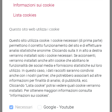
Informazioni sui cookie
Docenti
Lista cookies
CORO' Paola
- 30h Lezione
Questo sito web utilizza i cookie
Materiali didattici
Questo sito utilizza cookie. I cookie necessari (di prima parte)
permettono il corretto funzionamento del sito e di effettuare
analisi statistiche anonime. Cliccando sulla X in alto a destra
Materiali su Moodle
verranno installati solo i cookie necessari. Se acconsenti,
verranno installati anche altri cookie che abilitano le
funzionalità dei social media e forniscono statistiche sul loro
utilizzo. In questo caso, i dati raccolti saranno condivisi
Corsi di studio e percorsi
anche con i nostri partner, che potrebbero associarli ad altre
informazioni per finalità di analisi, di pubblicità, ecc.
[FT1] CONSERVAZIONE E GESTIONE DEI BENI
Cliccando “Lista cookie” potrai vedere quali cookie verranno
E DELLE ATTIVITÀ CULTURALI - Laurea
installati. Per ottenere maggiori informazioni consulta
“Informazioni sui cookies”.
archeologico
[FT3] LETTERE - Laurea
Necessari
Google - Youtube
scienze dell'antichità