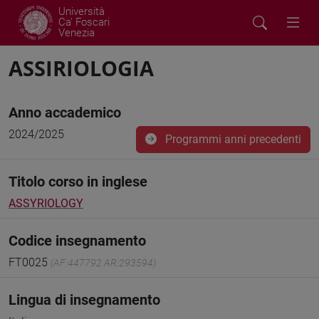
Università
Ca' Foscari
Venezia
ASSIRIOLOGIA
Anno accademico
2024/2025
Programmi anni precedenti
Titolo corso in inglese
ASSYRIOLOGY
Codice insegnamento
FT0025
(AF:447792 AR:293594)
Lingua di insegnamento