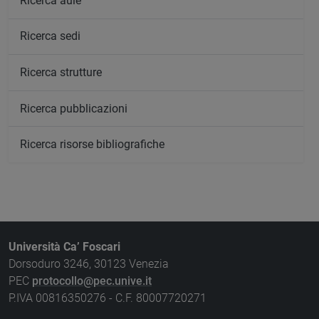
Ricerca aule
Ricerca sedi
Ricerca strutture
Ricerca pubblicazioni
Ricerca risorse bibliografiche
Università Ca’ Foscari
Dorsoduro 3246, 30123 Venezia
PEC
protocollo@pec.unive.it
P.IVA 00816350276 - C.F. 80007720271