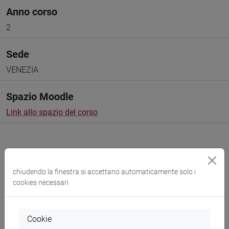
Anno corso
2
Sede
VENEZIA
Spazio Moodle
Link allo spazio del corso
chiudendo la finestra si accettano automaticamente solo i
Docenti e corsi di laurea
cookies necessari
Programma
Cookie