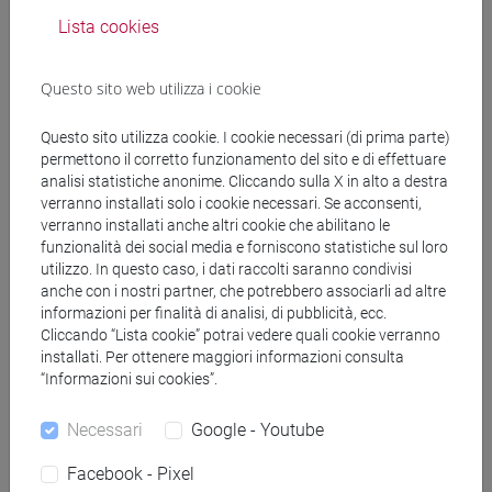
Lista cookies
COTTICA Daniela
- 30h Lezione
Questo sito web utilizza i cookie
Materiali didattici
Questo sito utilizza cookie. I cookie necessari (di prima parte)
permettono il corretto funzionamento del sito e di effettuare
Materiali su Moodle
analisi statistiche anonime. Cliccando sulla X in alto a destra
verranno installati solo i cookie necessari. Se acconsenti,
verranno installati anche altri cookie che abilitano le
funzionalità dei social media e forniscono statistiche sul loro
utilizzo. In questo caso, i dati raccolti saranno condivisi
Corsi di studio e percorsi
anche con i nostri partner, che potrebbero associarli ad altre
[FM2] SCIENZE DELL'ANTICHITÀ:
informazioni per finalità di analisi, di pubblicità, ecc.
Cliccando “Lista cookie” potrai vedere quali cookie verranno
LETTERATURE, STORIA E ARCHEOLOGIA -
installati. Per ottenere maggiori informazioni consulta
Laurea magistrale (DM270)
“Informazioni sui cookies”.
archeologia
/
filologia, letterature e storia
dell'antichità
Necessari
Google - Youtube
Facebook - Pixel