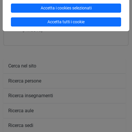
Accetta i cookies selezionati
Insegnamenti mutuati
Accetta tutti i cookie
ARCHEOLOGIA DELLE PROVINCE ROMANE
[FM0016]
Cerca nel sito
Ricerca persone
Ricerca insegnamenti
Ricerca aule
Ricerca sedi