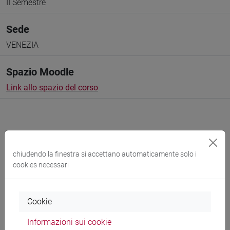
II Semestre
Sede
VENEZIA
Spazio Moodle
Link allo spazio del corso
chiudendo la finestra si accettano automaticamente solo i
Docenti e corsi di laurea
cookies necessari
Programma
Cookie
Docenti
Informazioni sui cookie