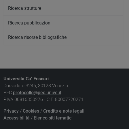
Ricerca strutture
Ricerca pubblicazioni
Ricerca risorse bibliografiche
Università Ca’ Foscari
Dorsoduro 3246, 30123 Venezia
PEC
protocollo@pec.unive.it
P.IVA 00816350276 - C.F. 80007720271
Privacy
/
Cookies
/
Credits e note legali
Accessibilità
/
Elenco siti tematici