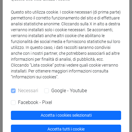
Docenti
Questo sito utilizza cookie. I cookie necessari (di prima parte)
permettono il corretto funzionamento del sito e di effettuare
analisi statistiche anonime. Cliccando sulla X in alto a destra
COSTOLA Michele
- 30h Lezione
verranno installati solo i cookie necessari. Se acconsenti,
verranno installati anche altri cookie che abilitano le
funzionalità dei social media e forniscono statistiche sul loro
Materiali didattici
utilizzo. In questo caso, i dati raccolti saranno condivisi
anche con i nostri partner, che potrebbero associarli ad altre
informazioni per finalità di analisi, di pubblicità, ecc.
Materiali su Moodle
Cliccando “Lista cookie” potrai vedere quali cookie verranno
installati. Per ottenere maggiori informazioni consulta
“Informazioni sui cookies”.
Corsi di studio e percorsi
Necessari
Google - Youtube
[EM20] ECONOMIA E FINANZA - Laurea
Facebook - Pixel
magistrale (DM270)
percorso comune
Accetta i cookies selezionati
Accetta tutti i cookie