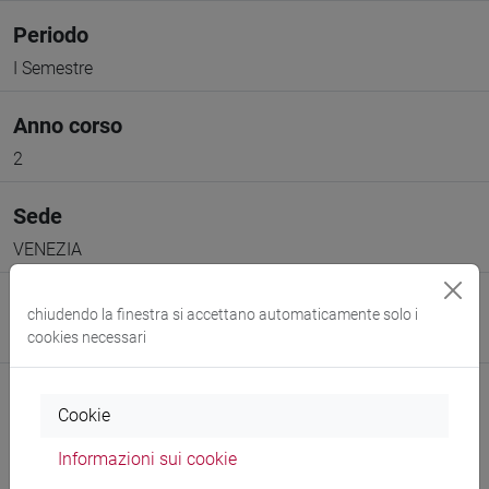
Periodo
I Semestre
Anno corso
2
Sede
VENEZIA
Spazio Moodle
chiudendo la finestra si accettano automaticamente solo i
cookies necessari
Link allo spazio del corso
Cookie
Informazioni sui cookie