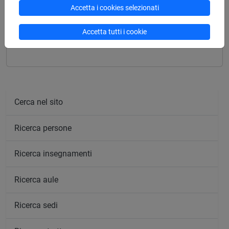
[CM60] CONSERVATION SCIENCE AND
Accetta i cookies selezionati
TECHNOLOGY FOR CULTURAL HERITAGE -
Laurea magistrale (DM270)
Accetta tutti i cookie
percorso comune
Cerca nel sito
Ricerca persone
Ricerca insegnamenti
Ricerca aule
Ricerca sedi