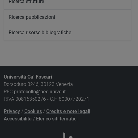
Ricerca strutture
Ricerca pubblicazioni
Ricerca risorse bibliografiche
Università Ca’ Foscari
Dorsoduro 3246, 30123 Venezia
PEC
protocollo@pec.unive.it
P.IVA 00816350276 - C.F. 80007720271
Privacy
/
Cookies
/
Credits e note legali
Accessibilità
/
Elenco siti tematici