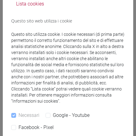
Docenti e corsi di laurea
Lista cookies
Programma
Questo sito web utilizza i cookie
Questo sito utilizza cookie. I cookie necessari (di prima parte)
Docenti
permettono il corretto funzionamento del sito e di effettuare
analisi statistiche anonime. Cliccando sulla X in alto a destra
verranno installati solo i cookie necessari. Se acconsenti,
BALLIANA Eleonora
- 12h Laboratorio, 36h
verranno installati anche altri cookie che abilitano le
Lezione
funzionalità dei social media e forniscono statistiche sul loro
utilizzo. In questo caso, i dati raccolti saranno condivisi
anche con i nostri partner, che potrebbero associarli ad altre
Materiali didattici
informazioni per finalità di analisi, di pubblicità, ecc.
Cliccando “Lista cookie” potrai vedere quali cookie verranno
installati. Per ottenere maggiori informazioni consulta
Materiali su Moodle
“Informazioni sui cookies”.
Necessari
Google - Youtube
Corsi di studio e percorsi
Facebook - Pixel