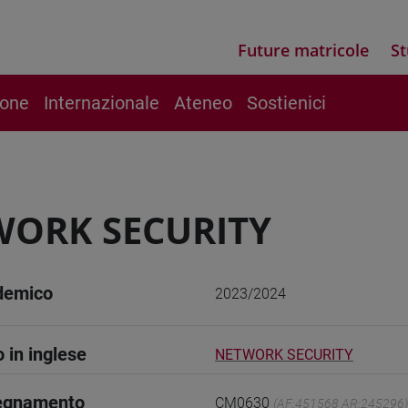
Future matricole
St
ione
Internazionale
Ateneo
Sostienici
ORK SECURITY
demico
2023/2024
o in inglese
NETWORK SECURITY
segnamento
CM0630
(AF:451568 AR:245296)