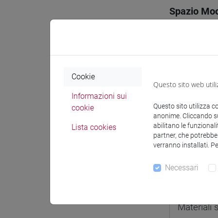
Spazio Mo
Cookie
Docenti e
Questo sito web utili
Informazioni sui
Questo sito utilizza c
cookie
Docenti
anonime. Cliccando sul
abilitano le funzionali
Lista cookies
partner, che potrebber
MACCARI
verranno installati. P
Necessari
Materiali 
Materiali