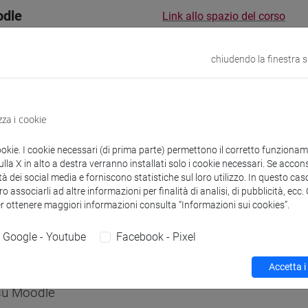
odle
Link allo spazio del corso
chiudendo la finestra 
 corsi di laurea
Programma
zza i cookie
ookie. I cookie necessari (di prima parte) permettono il corretto funzionamen
la X in alto a destra verranno installati solo i cookie necessari. Se accons
tà dei social media e forniscono statistiche sul loro utilizzo. In questo cas
o associarli ad altre informazioni per finalità di analisi, di pubblicità, ecc
 Leonardo
- 48h Lezione
er ottenere maggiori informazioni consulta “Informazioni sui cookies”.
Google - Youtube
Facebook - Pixel
didattici
Accetta i
 su Moodle