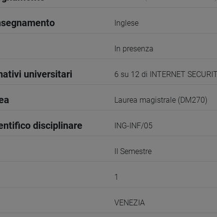
insegnamento
Inglese
In presenza
ativi universitari
6 su 12 di INTERNET SECURI
rea
Laurea magistrale (DM270)
entifico disciplinare
ING-INF/05
II Semestre
1
VENEZIA