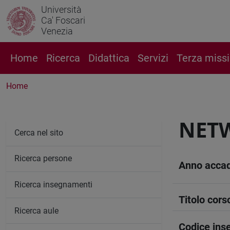
Università
Ca' Foscari
Venezia
Home
Ricerca
Didattica
Servizi
Terza miss
Home
NETW
Cerca nel sito
Ricerca persone
Anno acca
Ricerca insegnamenti
Titolo cors
Ricerca aule
Codice in