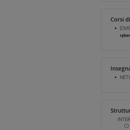
Corsi d
[CM9
cyber
Insegn
NET
Struttu
INTE