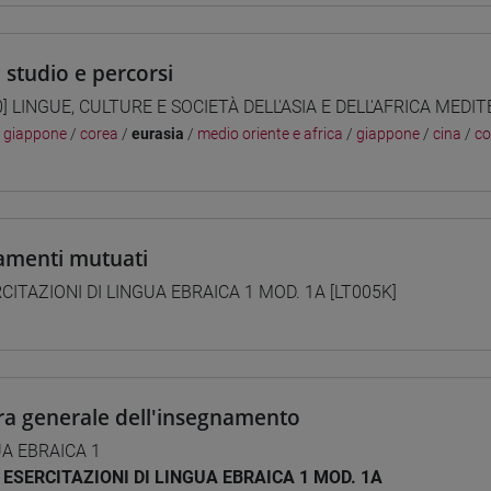
i studio e percorsi
0] LINGUE, CULTURE E SOCIETÀ DELL'ASIA E DELL'AFRICA MEDI
/
giappone
/
corea
/
eurasia
/
medio oriente e africa
/
giappone
/
cina
/
co
amenti mutuati
CITAZIONI DI LINGUA EBRAICA 1 MOD. 1A [LT005K]
ra generale dell'insegnamento
A EBRAICA 1
ESERCITAZIONI DI LINGUA EBRAICA 1 MOD. 1A