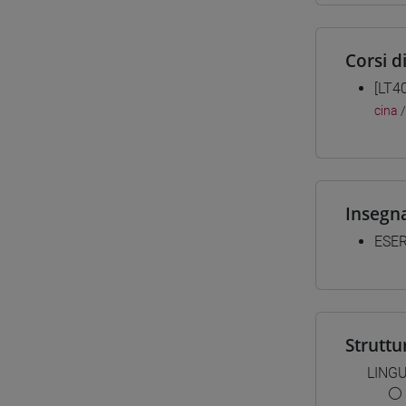
Corsi d
[LT4
cina
Insegn
ESER
Struttu
LINGU