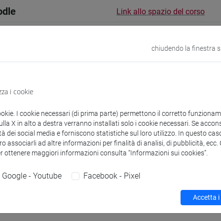
odle
Link allo spazio del corso
chiudendo la finestra 
 corsi di laurea
zza i cookie
ookie. I cookie necessari (di prima parte) permettono il corretto funzionamen
la X in alto a destra verranno installati solo i cookie necessari. Se accons
tà dei social media e forniscono statistiche sul loro utilizzo. In questo cas
o associarli ad altre informazioni per finalità di analisi, di pubblicità, ecc
ipora
- 60h Esercitazioni
er ottenere maggiori informazioni consulta “Informazioni sui cookies”.
Google - Youtube
Facebook - Pixel
didattici
Accetta i
 su Moodle