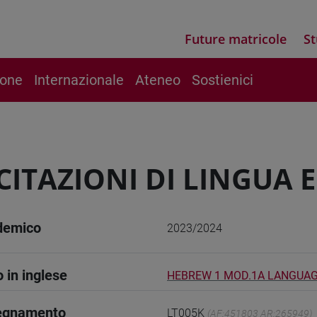
Future matricole
St
ione
Internazionale
Ateneo
Sostienici
CITAZIONI DI LINGUA 
demico
2023/2024
o in inglese
HEBREW 1 MOD.1A LANGUAG
segnamento
LT005K
(AF:451803 AR:265949)