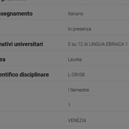
insegnamento
Italiano
In presenza
ativi universitari
0 su 12 di LINGUA EBRAICA 1
rea
Laurea
entifico disciplinare
L-OR/08
I Semestre
1
VENEZIA